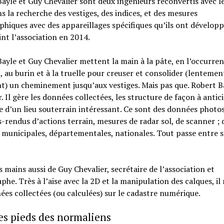
ayle et Guy Chevalier sont deux ingénieurs reconvertis avec l
ns la recherche des vestiges, des indices, et des mesures
hiques avec des appareillages spécifiques qu’ils ont développé
int l’association en 2014.
ayle et Guy Chevalier mettent la main à la pâte, en l’occurre
 au burin et à la truelle pour creuser et consolider (lentemen
) un cheminement jusqu’aux vestiges. Mais pas que. Robert B
r. Il gère les données collectées, les structure de façon à antici
 d’un lieu souterrain intéressant. Ce sont des données photos
rendus d’actions terrain, mesures de radar sol, de scanner ; 
 municipales, départementales, nationales. Tout passe entre s
s mains aussi de Guy Chevalier, secrétaire de l’association et
phe. Très à l’aise avec la 2D et la manipulation des calques, il
ées collectées (ou calculées) sur le cadastre numérique.
es pieds des normaliens