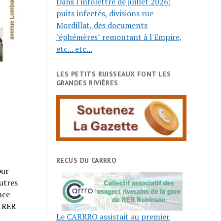
Dans l'infolettre de juillet 2026:
puits infectés, divisions rue
Mordillat, des documents
"éphémères" remontant à l'Empire,
etc... etc...
LES PETITS RUISSEAUX FONT LES
GRANDES RIVIÈRES
RECUS DU CARRRO
our
utres
nce
u RER
Le CARRRO assistait au premier