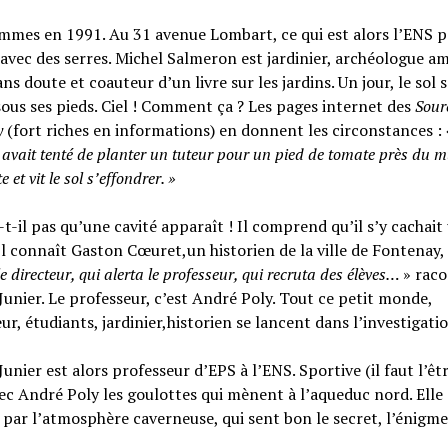
mmes en 1991. Au 31 avenue Lombart, ce qui est alors l’ENS 
avec des serres. Michel Salmeron est jardinier, archéologue am
ans doute et coauteur d’un livre sur les jardins. Un jour, le sol s
ous ses pieds. Ciel ! Comment ça ? Les pages internet des
Sour
y
(fort riches en informations) en donnent les circonstances :
r avait tenté de planter un tuteur pour un pied de tomate près du m
 et vit le sol s’effondrer. »
-t-il pas qu’une cavité apparaît ! Il comprend qu’il s’y cachait 
Il connaît Gaston Cœuret,un historien de la ville de Fontenay,
le directeur, qui alerta le professeur, qui recruta des élèves…
» rac
Junier. Le professeur, c’est André Poly. Tout ce petit monde,
ur, étudiants, jardinier,historien se lancent dans l’investigatio
Junier est alors professeur d’EPS à l’ENS. Sportive (il faut l’êtr
vec André Poly les goulottes qui mènent à l’aqueduc nord. Elle 
 par l’atmosphère caverneuse, qui sent bon le secret, l’énigme