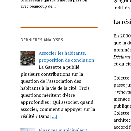
géograph
avec beaucoup de…
indiffér
La rés
En 2000,
DERNIÈRES ANALYSES
que la d
nommée 
Associer les habitants,
Déclarati
proposition de conclusion
et du ci
La Gazette a publié
plusieurs contributions sur la
Colette 
question de l’association des
passe ju
habitants à la vie de la cité. Trois
« rénovat
questions méritent d’être
menace l
approfondies : Qui associer, quand
publique
associer, comment s’appuyer sur la
Colette 
réalité ? Dans
[…]
architec
accord f
Finances municipales 3