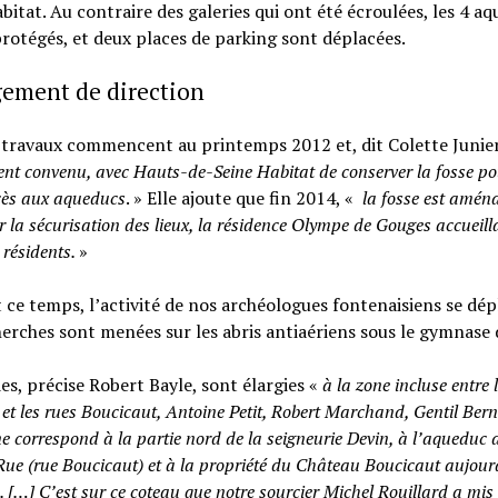
bitat. Au contraire des galeries qui ont été écroulées, les 4 a
rotégés, et deux places de parking sont déplacées.
ement de direction
 travaux commencent au printemps 2012 et, dit Colette Junier
nt convenu, avec Hauts-de-Seine Habitat de conserver la fosse p
cès aux aqueducs
. » Elle ajoute que fin 2014, «
la fosse est amén
r la sécurisation des lieux, la résidence Olympe de Gouges accueill
 résidents.
»
ce temps, l’activité de nos archéologues fontenaisiens se dép
erches sont menées sur les abris antiaériens sous le gymnase 
es, précise Robert Bayle, sont élargies «
à la zone incluse entre 
et les rues Boucicaut, Antoine Petit, Robert Marchand, Gentil Bern
e correspond à la partie nord de la seigneurie Devin, à l’aqueduc d
ue (rue Boucicaut) et à la propriété du Château Boucicaut aujour
 […] C’est sur ce coteau que notre sourcier Michel Rouillard a mis