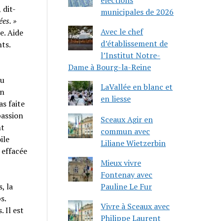
,
dit-
municipales de 2026
es. »
Avec le chef
e. Aide
d’établissement de
ts.
l’Institut Notre-
Dame à Bourg-la-Reine
du
LaVallée en blanc et
in
en liesse
s faite
passion
Sceaux Agir en
nt
commun avec
ile
Liliane Wietzerbin
 effacée
Mieux vivre
Fontenay avec
Pauline Le Fur
, la
s.
Vivre à Sceaux avec
 Il est
Philippe Laurent