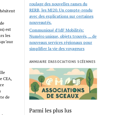
roulage des nouvelles rames du
RERB, les MI20. Un compte-rendu
hésitent
avec des explications sur certaines
nouveautés.
 de
ns) est
Communiqué d'IdF Mobilités:
rs les
Numéro unique, objets trouvés, ... de
squ’aux
nouveaux services régionaux pour
simplifier la vie des voyageurs
ANNUAIRE D’ASSOCIATIONS SCÉENNES
lle
le CEA,
nce
s
ste de
Parmi les plus lus