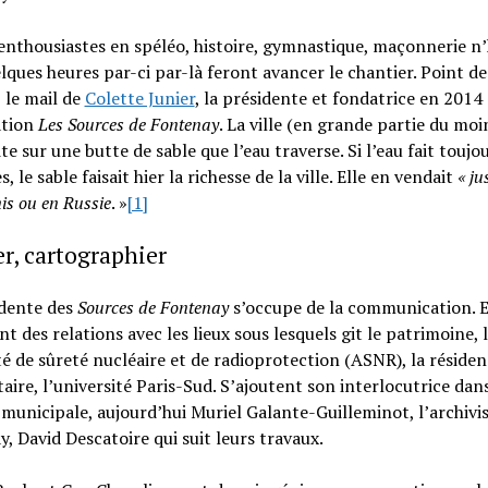
enthousiastes en spéléo, histoire, gymnastique, maçonnerie n’
lques heures par-ci par-là feront avancer le chantier. Point de
 le mail de
Colette Junier
, la présidente et fondatrice en 2014
ation
Les Sources de Fontenay
. La ville (en grande partie du moi
te sur une butte de sable que l’eau traverse. Si l’eau fait toujou
, le sable faisait hier la richesse de la ville. Elle en vendait
« ju
is ou en Russie
. »
[1]
r, cartographier
idente des
Sources de Fontenay
s’occupe de la communication. E
nt des relations avec les lieux sous lesquels git le patrimoine, 
té de sûreté nucléaire et de radioprotection (ASNR), la réside
taire, l’université Paris-Sud. S’ajoutent son interlocutrice dan
 municipale, aujourd’hui Muriel Galante-Guilleminot, l’archivi
, David Descatoire qui suit leurs travaux.