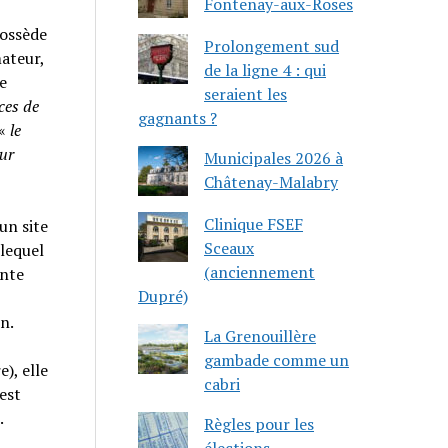
Fontenay-aux-Roses
possède
Prolongement sud
ateur,
de la ligne 4 : qui
e
seraient les
ces de
gagnants ?
 «
le
ur
Municipales 2026 à
Châtenay-Malabry
Clinique FSEF
un site
Sceaux
 lequel
(anciennement
onte
Dupré)
n.
La Grenouillère
gambade comme un
e), elle
cabri
est
.
Règles pour les
élections