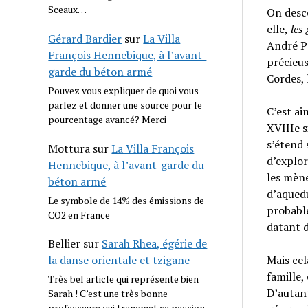
Sceaux…
On desce
elle,
les 
Gérard Bardier
sur
La Villa
André Po
François Hennebique, à l’avant-
précieus
garde du béton armé
Cordes, 
Pouvez vous expliquer de quoi vous
parlez et donner une source pour le
C’est ai
pourcentage avancé? Merci
XVIIIe s
s’étend 
Mottura
sur
La Villa François
d’explor
Hennebique, à l’avant-garde du
les mène
béton armé
d’aquedu
Le symbole de 14% des émissions de
probable
CO2 en France
datant d
Bellier
sur
Sarah Rhea, égérie de
Mais cel
la danse orientale et tzigane
famille,
Très bel article qui représente bien
D’autant
Sarah ! C’est une très bonne
professeure qui transmet sa passion