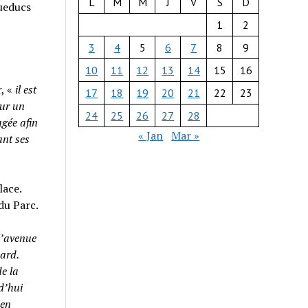
L
M
M
J
V
S
D
queducs
1
2
3
4
5
6
7
8
9
10
11
12
13
14
15
16
, «
il est
17
18
19
20
21
22
23
our un
24
25
26
27
28
agée afin
« Jan
Mar »
ant ses
lace.
du Parc.
l’avenue
ard.
e la
d’hui
 en