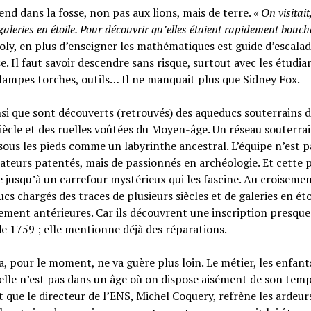
nd dans la fosse, non pas aux lions, mais de terre.
« On visitait
galeries en étoile. Pour découvrir qu’elles étaient rapidement bouché
ly, en plus d’enseigner les mathématiques est guide d’escalad
e. Il faut savoir descendre sans risque, surtout avec les étudian
lampes torches, outils… Il ne manquait plus que Sidney Fox.
nsi que sont découverts (retrouvés) des aqueducs souterrains 
iècle et des ruelles voûtées du Moyen-âge. Un réseau souterra
sous les pieds comme un labyrinthe ancestral. L’équipe n’est pa
ateurs patentés, mais de passionnés en archéologie. Et cette 
 jusqu’à un carrefour mystérieux qui les fascine. Au croiseme
cs chargés des traces de plusieurs siècles et de galeries en éto
ment antérieures. Car ils découvrent une inscription presque
e 1759 ; elle mentionne déjà des réparations.
a, pour le moment, ne va guère plus loin. Le métier, les enfants
 elle n’est pas dans un âge où on dispose aisément de son temp
 que le directeur de l’ENS, Michel Coquery, refrène les ardeurs.