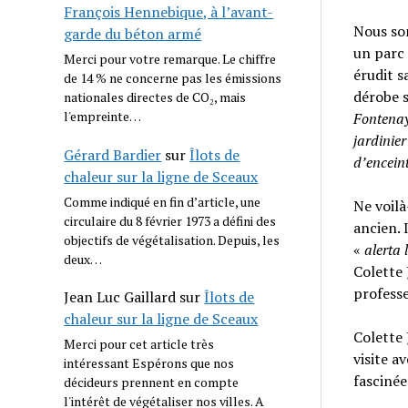
François Hennebique, à l’avant-
Nous so
garde du béton armé
un parc 
Merci pour votre remarque. Le chiffre
érudit s
de 14 % ne concerne pas les émissions
dérobe s
nationales directes de CO₂, mais
l'empreinte…
Fontena
jardinie
Gérard Bardier
sur
Îlots de
d’enceinte
chaleur sur la ligne de Sceaux
Comme indiqué en fin d’article, une
Ne voilà
circulaire du 8 février 1973 a défini des
ancien. 
objectifs de végétalisation. Depuis, les
«
alerta 
deux…
Colette 
professe
Jean Luc Gaillard
sur
Îlots de
chaleur sur la ligne de Sceaux
Colette 
Merci pour cet article très
visite a
intéressant Espérons que nos
fascinée
décideurs prennent en compte
l'intérêt de végétaliser nos villes. A