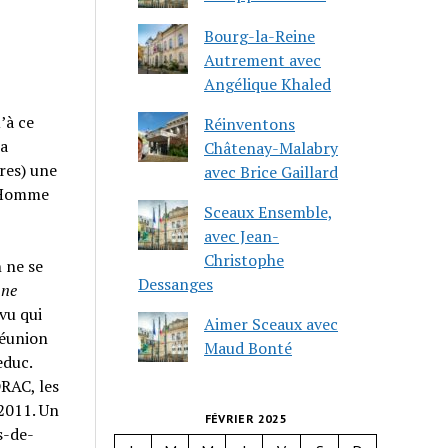
Bourg-la-Reine
Autrement avec
Angélique Khaled
’à ce
Réinventons
ra
Châtenay-Malabry
res) une
avec Brice Gaillard
l’Homme
Sceaux Ensemble,
avec Jean-
Christophe
 ne se
Dessanges
une
vu qui
Aimer Sceaux avec
réunion
Maud Bonté
educ.
DRAC, les
2011. Un
FÉVRIER 2025
s-de-