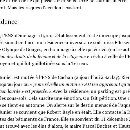
e et rien de ce qui passe sur et sous terre ne saurait lui être
ent. Mais les risques d’accident existent.
idence
 l’ENS déménage à Lyon. L’établissement reste inoccupé jusqu
écision d’en faire une résidence universitaire soit prise. Elle se
Olympe de Gouges, en hommage à celle qui écrivit (entre aut
on des droits de la femme et de la citoyenne
en écho à celle de 
toyen et qui fut guillotinée sous la Terreur.
Junier est mutée à l’ENS de Cachan (aujourd’hui à Saclay). Rien
squ’au jour où «
je me réveille un matin en 2011en apprenant qu’
ion lourde » est projetée.
» Avec la résidence, un parking est pré
es sous-sols. Cela suscite une émotion. On fait pétition. Une 
 se tient en automne. On alerte sur le destin menacé de l’aqu
Junier se souvient que Robert Bayle en était. Elle contacte la 
tes des bâtiments de France. Elle se souvient du 11 décembre 
ut trouvé avec les élus d’alors, le maire Pascal Buchet et Haut