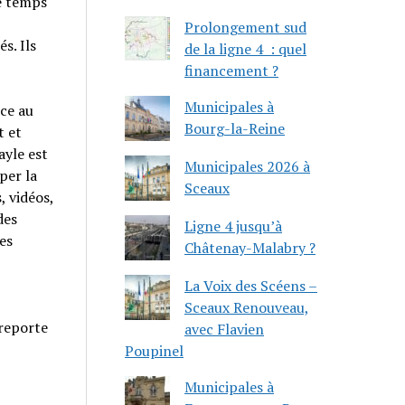
e temps
Prolongement sud
s. Ils
de la ligne 4 : quel
financement ?
Municipales à
nce au
Bourg-la-Reine
t et
ayle est
Municipales 2026 à
per la
Sceaux
, vidéos,
des
Ligne 4 jusqu’à
es
Châtenay-Malabry ?
La Voix des Scéens –
Sceaux Renouveau,
 reporte
avec Flavien
Poupinel
Municipales à