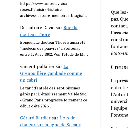
https://www.fontenay-aux-
roses.fr/loisirs/histoire-
Que les 
archives/histoire-memoires-blagis/…
pas. Que
contact,
Descatoire David
sur
Rue du
l’associ
docteur Thore
construi
Bonjour, Le docteur Thore a aussi été
fontaines
"médecin des pauvres" à Fontenay
États-Un
entre 1794 et 1802. Voir l'étude de M.…
Creuse
vincent pallatier
sur
La
Grenouillère gambade comme
un cabri
La prés
entretie
Le tarif d'entrée des sept piscines
gérés par L''établissement Vallée Sud
l’Autori
- Grand Paris progresse fortement ce
universi
début d'été 2026…
l’équipe
Fontenay
Gérard Bardier
sur
Îlots de
chaleur sur la ligne de Sceaux