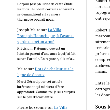
Robert B
Bonjour Joseph L’idée de cette étude
libre da
vient de TEC dont certains adhérents
topograp
se demandaient si la caméra
ont rejo
thermique pouvait nous…
Joseph Maire
sur
La Villa
Robert B
François Hennebique, à l’avant-
marteau,
garde du béton armé
sûrement
trésorie
Précision : F Hennebique est un
présence
lointain parent d’une amie à qui j’ai fait
suivre l’article. En réponse, elle m’a…
comptes-
archives
Maire
sur
Îlots de chaleur sur la
mains.
ligne de Sceaux
Merci Gérard pour cet article
Entre le
intéressant qui méritera d’être
cartogra
approfondi. Comme toi, je suis surpris
les donn
sur le peu d’écart entre…
Sous l
Pierre bozzonne
sur
La Villa