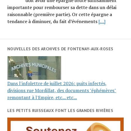
doit avoir une épargne brute suffisamment
importante pour rembourser sa dette dans un délai
raisonnable (première partie). Or cette épargne a
tendance à diminuer, du fait d’événements
[…]
NOUVELLES DES ARCHIVES DE FONTENAY-AUX-ROSES
Dans l'infolettre de juillet 2026: puits infectés,
divisions rue Mordillat, des documents "éphémères"
remontant à l'Empire, etc... etc...
LES PETITS RUISSEAUX FONT LES GRANDES RIVIÈRES