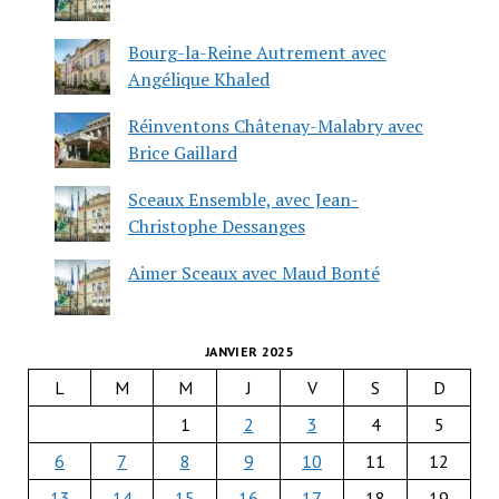
Bourg-la-Reine Autrement avec
Angélique Khaled
Réinventons Châtenay-Malabry avec
Brice Gaillard
Sceaux Ensemble, avec Jean-
Christophe Dessanges
Aimer Sceaux avec Maud Bonté
JANVIER 2025
L
M
M
J
V
S
D
1
2
3
4
5
6
7
8
9
10
11
12
13
14
15
16
17
18
19