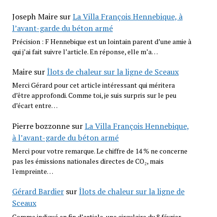
Joseph Maire
sur
La Villa François Hennebique, à
l’avant-garde du béton armé
Précision : F Hennebique est un lointain parent d’une amie à
qui j’ai fait suivre l’article. En réponse, elle m’a…
Maire
sur
Îlots de chaleur sur la ligne de Sceaux
Merci Gérard pour cet article intéressant qui méritera
d’être approfondi. Comme toi, je suis surpris sur le peu
d’écart entre…
Pierre bozzonne
sur
La Villa François Hennebique,
à l’avant-garde du béton armé
Merci pour votre remarque. Le chiffre de 14 % ne concerne
pas les émissions nationales directes de CO₂, mais
l'empreinte…
Gérard Bardier
sur
Îlots de chaleur sur la ligne de
Sceaux
Comme indiqué en fin d’article, une circulaire du 8 février