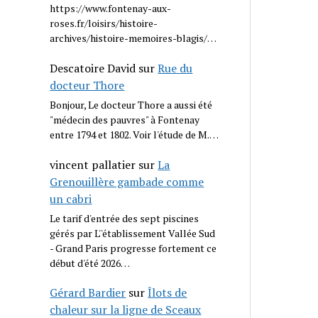
https://www.fontenay-aux-
roses.fr/loisirs/histoire-
archives/histoire-memoires-blagis/…
Descatoire David
sur
Rue du
docteur Thore
Bonjour, Le docteur Thore a aussi été
"médecin des pauvres" à Fontenay
entre 1794 et 1802. Voir l'étude de M.…
vincent pallatier
sur
La
Grenouillère gambade comme
un cabri
Le tarif d'entrée des sept piscines
gérés par L''établissement Vallée Sud
- Grand Paris progresse fortement ce
début d'été 2026…
Gérard Bardier
sur
Îlots de
chaleur sur la ligne de Sceaux