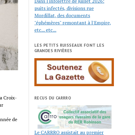
Dans l'infolettre de juillet 2026:
puits infectés, divisions rue
Mordillat, des documents
"éphémères" remontant à l'Empire,
etc... etc...
LES PETITS RUISSEAUX FONT LES
GRANDES RIVIÈRES
a Croix-
RECUS DU CARRRO
ur
année de
Le CARRRO assistait au premier