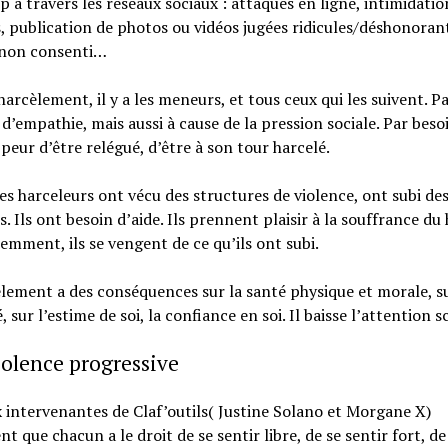
 à travers les réseaux sociaux : attaques en ligne, intimidatio
 publication de photos ou vidéos jugées ridicules/déshonoran
 non consenti…
harcèlement, il y a les meneurs, et tous ceux qui les suivent. P
’empathie, mais aussi à cause de la pression sociale. Par beso
 peur d’être relégué, d’être à son tour harcelé.
es harceleurs ont vécu des structures de violence, ont subi de
s. Ils ont besoin d’aide. Ils prennent plaisir à la souffrance du 
emment, ils se vengent de ce qu’ils ont subi.
lement a des conséquences sur la santé physique et morale, su
, sur l’estime de soi, la confiance en soi. Il baisse l’attention s
olence progressive
 intervenantes de Claf’outils( Justine Solano et Morgane X)
nt que chacun a le droit de se sentir libre, de se sentir fort, de