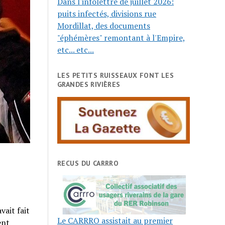
Dans l'infolettre de juillet 2026:
puits infectés, divisions rue
Mordillat, des documents
"éphémères" remontant à l'Empire,
etc... etc...
LES PETITS RUISSEAUX FONT LES
GRANDES RIVIÈRES
RECUS DU CARRRO
ait fait
Le CARRRO assistait au premier
ent