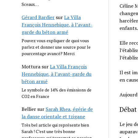
Sceaux…
Céline M
changeme
Gérard Bardier
sur
La Villa
harcèlem
François Hennebique, à l’avant-
enfants.
garde du béton armé
Pouvez vous expliquer de quoi vous
Elle rec
parlez et donner une source pour le
l’établi
pourcentage avancé? Merci
l’établi
Mottura
sur
La Villa François
Il est i
Hennebique, à l’avant-garde du
en cause
béton armé
Le symbole de 14% des émissions de
Aujourd’
CO2 en France
Débat
Bellier
sur
Sarah Rhea, égérie de
la danse orientale et tzigane
Le jeu d
Très bel article qui représente bien
auparav
Sarah ! C’est une très bonne
professeure qui transmet sa passion