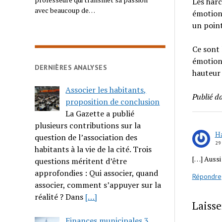
Les harc
avec beaucoup de…
émotionn
un point
Ce sont 
émotions
DERNIÈRES ANALYSES
hauteur 
Associer les habitants,
Publié d
proposition de conclusion
La Gazette a publié
plusieurs contributions sur la
Ha
question de l’association des
29
habitants à la vie de la cité. Trois
[…] Aussi
questions méritent d’être
approfondies : Qui associer, quand
Répondre
associer, comment s’appuyer sur la
réalité ? Dans
[…]
Laiss
Finances municipales 3