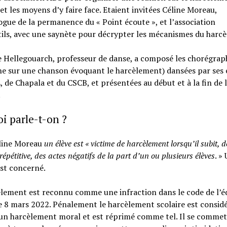
 et les moyens d’y faire face. Etaient invitées Céline Moreau,
gue de la permanence du « Point écoute », et l’association
ils, avec une saynète pour décrypter les mécanismes du harc
 Hellegouarch, professeur de danse, a composé les chorégrap
e sur une chanson évoquant le harcèlement) dansées par ses 
 de Chapala et du CSCB, et présentées au début et à la fin de 
.
i parle-t-on ?
line Moreau
un élève est « victime de harcèlement lorsqu’il subit, d
épétitive, des actes négatifs de la part d’un ou plusieurs élèves
. »
est concerné.
èlement est reconnu comme une infraction dans le code de l’é
e 8 mars 2022. Pénalement le harcèlement scolaire est consid
n harcèlement moral et est réprimé comme tel. Il se commet