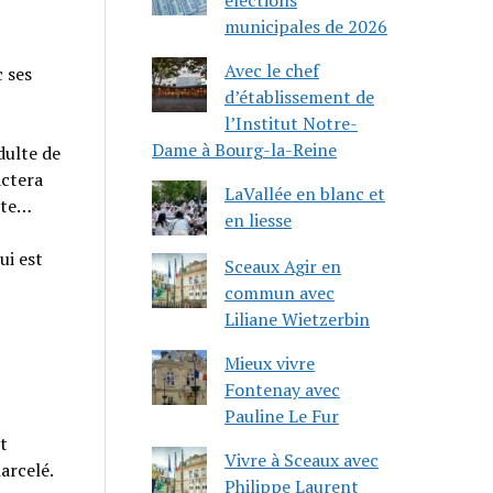
municipales de 2026
Avec le chef
 ses
d’établissement de
l’Institut Notre-
Dame à Bourg-la-Reine
dulte de
actera
LaVallée en blanc et
lte…
en liesse
ui est
Sceaux Agir en
commun avec
Liliane Wietzerbin
Mieux vivre
Fontenay avec
Pauline Le Fur
t
Vivre à Sceaux avec
arcelé.
Philippe Laurent