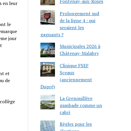
Fontenay-aux-Roses
s en leur
Prolongement sud
de la ligne 4 : qui
nt le
seraient les
remarque
gagnants ?
ème jour
t
Municipales 2026 à
Châtenay-Malabry
Clinique FSEF
Sceaux
nt et
(anciennement
ou de
Dupré)
La Grenouillère
collège
gambade comme un
cabri
Règles pour les
élections