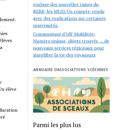
roulage des nouvelles rames du
RERB, les MI20. Un compte-rendu
avec des explications sur certaines
èlement.
nouveautés.
hies
Communiqué d'IdF Mobilités:
élèves
Numéro unique, objets trouvés, ... de
la
nouveaux services régionaux pour
simplifier la vie des voyageurs
ANNUAIRE D’ASSOCIATIONS SCÉENNES
e
 Un élève
ducation
éré
Parmi les plus lus