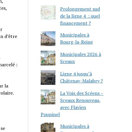
n,
tes,
Prolongement sud
de la ligne 4 : quel
financement ?
ar
Municipales à
in d’être
Bourg-la-Reine
Municipales 2026 à
s
Sceaux
harcelé :
Ligne 4 jusqu’à
Châtenay-Malabry ?
r la
colaire.
La Voix des Scéens –
Sceaux Renouveau,
avec Flavien
Poupinel
Municipales à
 se