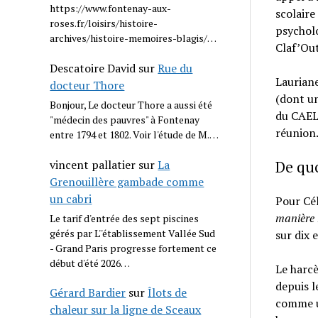
https://www.fontenay-aux-
scolaire
roses.fr/loisirs/histoire-
psycholo
archives/histoire-memoires-blagis/…
Claf’Out
Descatoire David
sur
Rue du
Lauriane
docteur Thore
(dont un
Bonjour, Le docteur Thore a aussi été
du CAEL,
"médecin des pauvres" à Fontenay
réunion
entre 1794 et 1802. Voir l'étude de M.…
vincent pallatier
sur
La
De quo
Grenouillère gambade comme
un cabri
Pour Cé
manière r
Le tarif d'entrée des sept piscines
gérés par L''établissement Vallée Sud
sur dix 
- Grand Paris progresse fortement ce
début d'été 2026…
Le harc
depuis l
Gérard Bardier
sur
Îlots de
comme u
chaleur sur la ligne de Sceaux