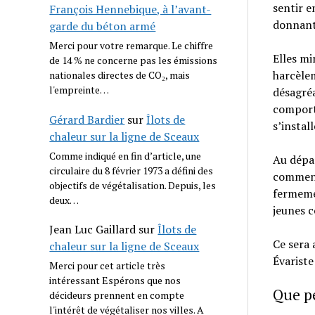
sentir e
François Hennebique, à l’avant-
donnant 
garde du béton armé
Merci pour votre remarque. Le chiffre
Elles mi
de 14 % ne concerne pas les émissions
harcèlem
nationales directes de CO₂, mais
l'empreinte…
désagréa
comporte
Gérard Bardier
sur
Îlots de
s’install
chaleur sur la ligne de Sceaux
Comme indiqué en fin d’article, une
Au dépar
circulaire du 8 février 1973 a défini des
comment 
objectifs de végétalisation. Depuis, les
fermemen
deux…
jeunes 
Jean Luc Gaillard
sur
Îlots de
Ce sera 
chaleur sur la ligne de Sceaux
Évariste
Merci pour cet article très
intéressant Espérons que nos
Que pe
décideurs prennent en compte
l'intérêt de végétaliser nos villes. A