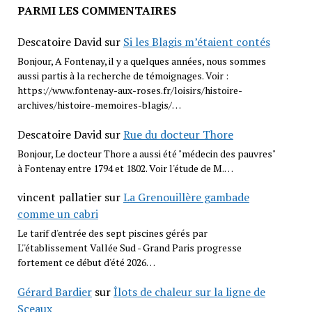
PARMI LES COMMENTAIRES
Descatoire David
sur
Si les Blagis m’étaient contés
Bonjour, A Fontenay, il y a quelques années, nous sommes
aussi partis à la recherche de témoignages. Voir :
https://www.fontenay-aux-roses.fr/loisirs/histoire-
archives/histoire-memoires-blagis/…
Descatoire David
sur
Rue du docteur Thore
Bonjour, Le docteur Thore a aussi été "médecin des pauvres"
à Fontenay entre 1794 et 1802. Voir l'étude de M.…
vincent pallatier
sur
La Grenouillère gambade
comme un cabri
Le tarif d'entrée des sept piscines gérés par
L''établissement Vallée Sud - Grand Paris progresse
fortement ce début d'été 2026…
Gérard Bardier
sur
Îlots de chaleur sur la ligne de
Sceaux