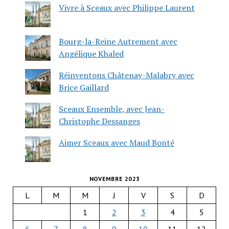
Vivre à Sceaux avec Philippe Laurent
Bourg-la-Reine Autrement avec
Angélique Khaled
Réinventons Châtenay-Malabry avec
Brice Gaillard
Sceaux Ensemble, avec Jean-
Christophe Dessanges
Aimer Sceaux avec Maud Bonté
NOVEMBRE 2023
L
M
M
J
V
S
D
1
2
3
4
5
6
7
8
9
10
11
12