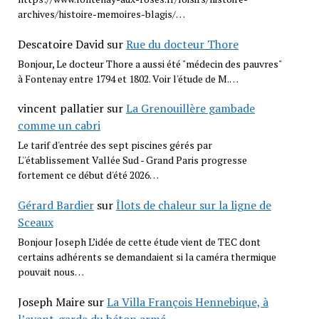
archives/histoire-memoires-blagis/…
Descatoire David
sur
Rue du docteur Thore
Bonjour, Le docteur Thore a aussi été "médecin des pauvres"
à Fontenay entre 1794 et 1802. Voir l'étude de M.…
vincent pallatier
sur
La Grenouillère gambade
comme un cabri
Le tarif d'entrée des sept piscines gérés par
L''établissement Vallée Sud - Grand Paris progresse
fortement ce début d'été 2026…
Gérard Bardier
sur
Îlots de chaleur sur la ligne de
Sceaux
Bonjour Joseph L’idée de cette étude vient de TEC dont
certains adhérents se demandaient si la caméra thermique
pouvait nous…
Joseph Maire
sur
La Villa François Hennebique, à
l’avant-garde du béton armé