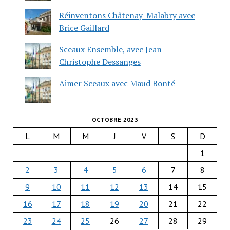
Réinventons Châtenay-Malabry avec
Brice Gaillard
Sceaux Ensemble, avec Jean-
Christophe Dessanges
Aimer Sceaux avec Maud Bonté
OCTOBRE 2023
L
M
M
J
V
S
D
1
2
3
4
5
6
7
8
9
10
11
12
13
14
15
16
17
18
19
20
21
22
23
24
25
26
27
28
29