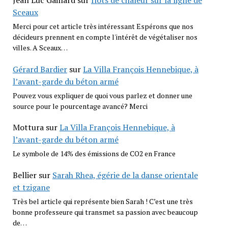
Jean Luc Gaillard
sur
Îlots de chaleur sur la ligne de
Sceaux
Merci pour cet article très intéressant Espérons que nos
décideurs prennent en compte l'intérêt de végétaliser nos
villes. A Sceaux…
Gérard Bardier
sur
La Villa François Hennebique, à
l’avant-garde du béton armé
Pouvez vous expliquer de quoi vous parlez et donner une
source pour le pourcentage avancé? Merci
Mottura
sur
La Villa François Hennebique, à
l’avant-garde du béton armé
Le symbole de 14% des émissions de CO2 en France
Bellier
sur
Sarah Rhea, égérie de la danse orientale
et tzigane
Très bel article qui représente bien Sarah ! C’est une très
bonne professeure qui transmet sa passion avec beaucoup
de…