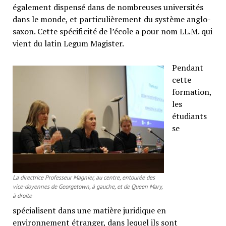
également dispensé dans de nombreuses universités
dans le monde, et particulièrement du système anglo-
saxon. Cette spécificité de l’école a pour nom LL.M. qui
vient du latin Legum Magister.
Pendant
cette
formation,
les
étudiants
se
La directrice Professeur Magnier, au centre, entourée des
vice-doyennes de Georgetown, à gauche, et de Queen Mary,
à droite
spécialisent dans une matière juridique en
environnement étranger, dans lequel ils sont