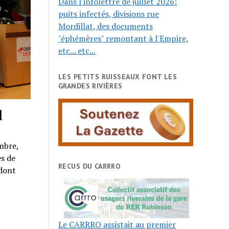
Dans l'infolettre de juillet 2026:
puits infectés, divisions rue
Mordillat, des documents
"éphémères" remontant à l'Empire,
etc... etc...
LES PETITS RUISSEAUX FONT LES
GRANDES RIVIÈRES
l
mbre,
s de
RECUS DU CARRRO
 dont
Le CARRRO assistait au premier