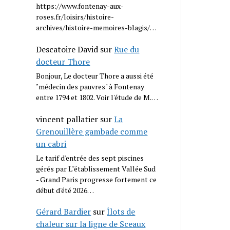
https://www.fontenay-aux-
roses.fr/loisirs/histoire-
archives/histoire-memoires-blagis/…
Descatoire David
sur
Rue du
docteur Thore
Bonjour, Le docteur Thore a aussi été
"médecin des pauvres" à Fontenay
entre 1794 et 1802. Voir l'étude de M.…
vincent pallatier
sur
La
Grenouillère gambade comme
un cabri
Le tarif d'entrée des sept piscines
gérés par L''établissement Vallée Sud
- Grand Paris progresse fortement ce
début d'été 2026…
Gérard Bardier
sur
Îlots de
chaleur sur la ligne de Sceaux