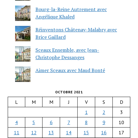
Bourg-la-Reine Autrement avec
Angélique Khaled
Réinventons Châtenay-Malabry avec
Brice Gaillard
Sceaux Ensemble, avec Jean-
Christophe Dessanges
Aimer Sceaux avec Maud Bonté
OCTOBRE 2021
L
M
M
J
V
S
D
1
2
3
4
5
6
7
8
9
10
11
12
13
14
15
16
17