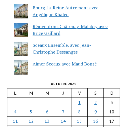
Bourg-la-Reine Autrement avec
Angélique Khaled
Réinventons Châtenay-Malabry avec
Brice Gaillard
Sceaux Ensemble, avec Jean-
Christophe Dessanges
Aimer Sceaux avec Maud Bonté
OCTOBRE 2021
L
M
M
J
V
S
D
1
2
3
4
5
6
7
8
9
10
11
12
13
14
15
16
17