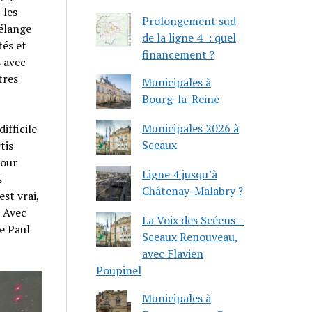
 les
Prolongement sud
élange
de la ligne 4 : quel
tés et
financement ?
 avec
tres
Municipales à
Bourg-la-Reine
Municipales 2026 à
ifficile
Sceaux
tis
pour
Ligne 4 jusqu’à
s
Châtenay-Malabry ?
est vrai,
. Avec
La Voix des Scéens –
de Paul
Sceaux Renouveau,
avec Flavien
Poupinel
Municipales à