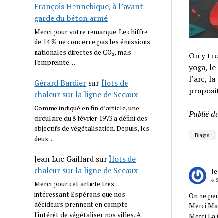
François Hennebique, à l’avant-
garde du béton armé
Merci pour votre remarque. Le chiffre
de 14 % ne concerne pas les émissions
nationales directes de CO₂, mais
On y trou
l'empreinte…
yoga, le
l’arc, l
Gérard Bardier
sur
Îlots de
proposit
chaleur sur la ligne de Sceaux
Comme indiqué en fin d’article, une
Publié d
circulaire du 8 février 1973 a défini des
objectifs de végétalisation. Depuis, les
Blagis
deux…
Jean Luc Gaillard
sur
Îlots de
chaleur sur la ligne de Sceaux
Je
6 
Merci pour cet article très
intéressant Espérons que nos
On ne peut
décideurs prennent en compte
Merci Mau
l'intérêt de végétaliser nos villes. A
Merci La 