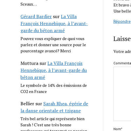
Sceaux…
Et bravo à
Une belle
Gérard Bardier
sur
La Villa
Répondre
François Hennebique, à l’avant-
garde du béton armé
Laiss
Pouvez vous expliquer de quoi vous
parlez et donner une source pour le
pourcentage avancé? Merci
Votre adr
Mottura
sur
La Villa François
Commenta
Hennebique, à l’avant-garde du
béton armé
Le symbole de 14% des émissions de
CO2 en France
Bellier
sur
Sarah Rhea, égérie de
la danse orientale et tzigane
Très bel article qui représente bien
Sarah ! C’est une très bonne
Nom*
professeure qui transmet sa passion