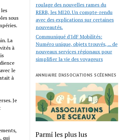
roulage des nouvelles rames du
 les
RERB, les MI20. Un compte-rendu
bles sous
avec des explications sur certaines
mpéries.
nouveautés.
Communiqué d'IdF Mobilités:
in. La
Numéro unique, objets trouvés, ... de
vités à
nouveaux services régionaux pour
is
simplifier la vie des voyageurs
udience
avec le
ANNUAIRE D’ASSOCIATIONS SCÉENNES
stait à
rses. Je
t
tements,
Parmi les plus lus
, qui