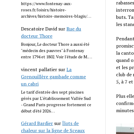
rabasses
https://www.fontenay-aux-
interrom
roses.fr/loisirs/histoire-
archives/histoire-memoires-blagis/…
buts. Ta
les stan
Descatoire David
sur
Rue du
docteur Thore
Pendant 
Bonjour, Le docteur Thore a aussi été
promiscu
"médecin des pauvres" à Fontenay
la canto
entre 1794 et 1802. Voir l'étude de M.…
quand on
et les p
vincent pallatier
sur
La
club de r
Grenouillère gambade comme
5, à 7 et
un cabri
Le tarif d'entrée des sept piscines
Plus ell
gérés par L''établissement Vallée Sud
confirme
- Grand Paris progresse fortement ce
minutes
début d'été 2026…
Gérard Bardier
sur
Îlots de
chaleur sur la ligne de Sceaux