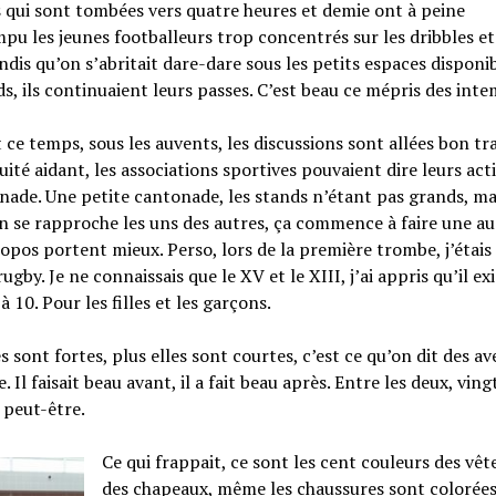
 qui sont tombées vers quatre heures et demie ont à peine
pu les jeunes footballeurs trop concentrés sur les dribbles et
ndis qu’on s’abritait dare-dare sous les petits espaces disponi
ds, ils continuaient leurs passes. C’est beau ce mépris des inte
ce temps, sous les auvents, les discussions sont allées bon tra
ité aidant, les associations sportives pouvaient dire leurs acti
nade. Une petite cantonade, les stands n’étant pas grands, ma
 se rapproche les uns des autres, ça commence à faire une a
ropos portent mieux. Perso, lors de la première trombe, j’étais 
ugby. Je ne connaissais que le XV et le XIII, j’ai appris qu’il exi
 à 10. Pour les filles et les garçons.
es sont fortes, plus elles sont courtes, c’est ce qu’on dit des ave
. Il faisait beau avant, il a fait beau après. Entre les deux, ving
 peut-être.
Ce qui frappait, ce sont les cent couleurs des vê
des chapeaux, même les chaussures sont colorées