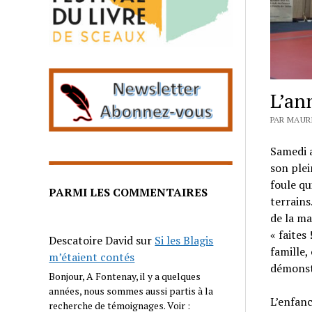
L’an
PAR MAUR
Samedi a
son plei
foule qu
PARMI LES COMMENTAIRES
terrains
de la m
« faites
Descatoire David
sur
Si les Blagis
famille, 
m’étaient contés
démonstr
Bonjour, A Fontenay, il y a quelques
années, nous sommes aussi partis à la
L’enfanc
recherche de témoignages. Voir :