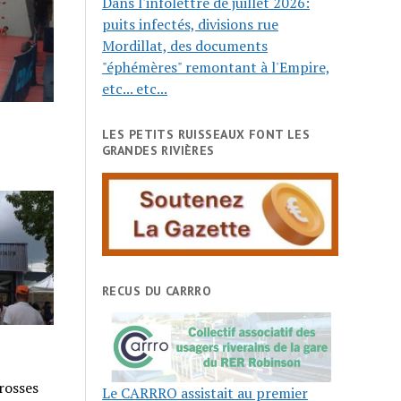
Dans l'infolettre de juillet 2026:
puits infectés, divisions rue
Mordillat, des documents
"éphémères" remontant à l'Empire,
etc... etc...
LES PETITS RUISSEAUX FONT LES
GRANDES RIVIÈRES
RECUS DU CARRRO
grosses
Le CARRRO assistait au premier