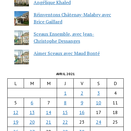
Angélique Khaled
Réinventons Châtenay-Malabry avec
Brice Gaillard
Sceaux Ensemble, avec Jean-
Christophe Dessanges
Aimer Sceaux avec Maud Bonté
AVRIL 2021
L
M
M
J
V
S
D
1
2
3
4
5
6
7
8
9
10
11
12
13
14
15
16
17
18
19
20
21
22
23
24
25