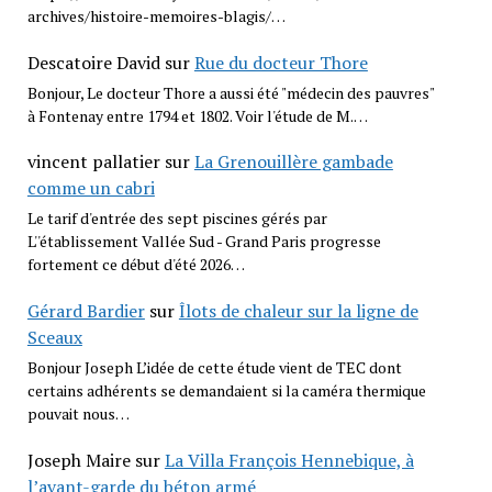
archives/histoire-memoires-blagis/…
Descatoire David
sur
Rue du docteur Thore
Bonjour, Le docteur Thore a aussi été "médecin des pauvres"
à Fontenay entre 1794 et 1802. Voir l'étude de M.…
vincent pallatier
sur
La Grenouillère gambade
comme un cabri
Le tarif d'entrée des sept piscines gérés par
L''établissement Vallée Sud - Grand Paris progresse
fortement ce début d'été 2026…
Gérard Bardier
sur
Îlots de chaleur sur la ligne de
Sceaux
Bonjour Joseph L’idée de cette étude vient de TEC dont
certains adhérents se demandaient si la caméra thermique
pouvait nous…
Joseph Maire
sur
La Villa François Hennebique, à
l’avant-garde du béton armé