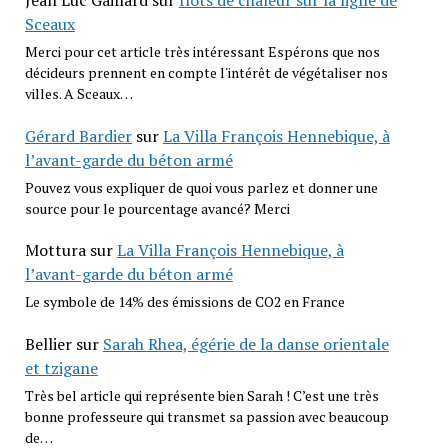
Jean Luc Gaillard
sur
Îlots de chaleur sur la ligne de
Sceaux
Merci pour cet article très intéressant Espérons que nos
décideurs prennent en compte l'intérêt de végétaliser nos
villes. A Sceaux…
Gérard Bardier
sur
La Villa François Hennebique, à
l’avant-garde du béton armé
Pouvez vous expliquer de quoi vous parlez et donner une
source pour le pourcentage avancé? Merci
Mottura
sur
La Villa François Hennebique, à
l’avant-garde du béton armé
Le symbole de 14% des émissions de CO2 en France
Bellier
sur
Sarah Rhea, égérie de la danse orientale
et tzigane
Très bel article qui représente bien Sarah ! C’est une très
bonne professeure qui transmet sa passion avec beaucoup
de…