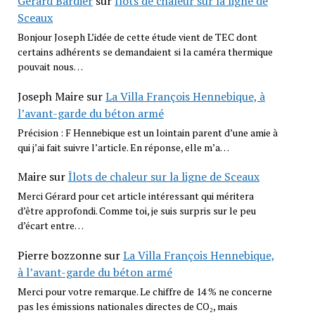
Gérard Bardier
sur
Îlots de chaleur sur la ligne de
Sceaux
Bonjour Joseph L’idée de cette étude vient de TEC dont
certains adhérents se demandaient si la caméra thermique
pouvait nous…
Joseph Maire
sur
La Villa François Hennebique, à
l’avant-garde du béton armé
Précision : F Hennebique est un lointain parent d’une amie à
qui j’ai fait suivre l’article. En réponse, elle m’a…
Maire
sur
Îlots de chaleur sur la ligne de Sceaux
Merci Gérard pour cet article intéressant qui méritera
d’être approfondi. Comme toi, je suis surpris sur le peu
d’écart entre…
Pierre bozzonne
sur
La Villa François Hennebique,
à l’avant-garde du béton armé
Merci pour votre remarque. Le chiffre de 14 % ne concerne
pas les émissions nationales directes de CO₂, mais