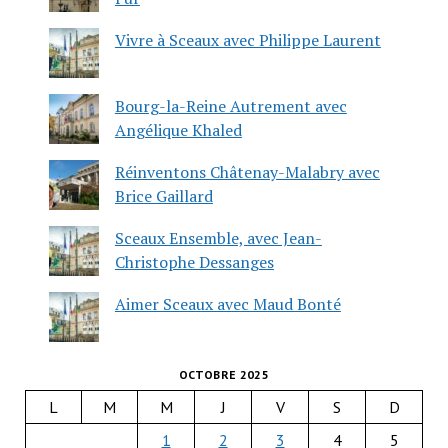
Vivre à Sceaux avec Philippe Laurent
Bourg-la-Reine Autrement avec
Angélique Khaled
Réinventons Châtenay-Malabry avec
Brice Gaillard
Sceaux Ensemble, avec Jean-
Christophe Dessanges
Aimer Sceaux avec Maud Bonté
OCTOBRE 2025
L
M
M
J
V
S
D
1
2
3
4
5