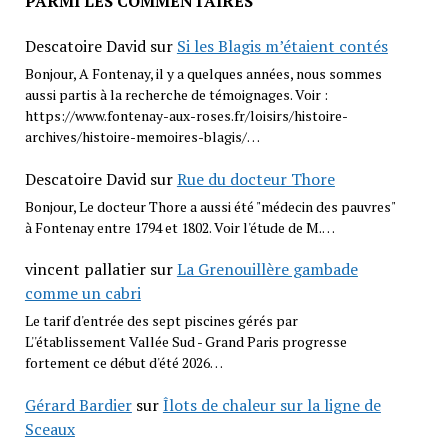
PARMI LES COMMENTAIRES
Descatoire David
sur
Si les Blagis m’étaient contés
Bonjour, A Fontenay, il y a quelques années, nous sommes
aussi partis à la recherche de témoignages. Voir :
https://www.fontenay-aux-roses.fr/loisirs/histoire-
archives/histoire-memoires-blagis/…
Descatoire David
sur
Rue du docteur Thore
Bonjour, Le docteur Thore a aussi été "médecin des pauvres"
à Fontenay entre 1794 et 1802. Voir l'étude de M.…
vincent pallatier
sur
La Grenouillère gambade
comme un cabri
Le tarif d'entrée des sept piscines gérés par
L''établissement Vallée Sud - Grand Paris progresse
fortement ce début d'été 2026…
Gérard Bardier
sur
Îlots de chaleur sur la ligne de
Sceaux