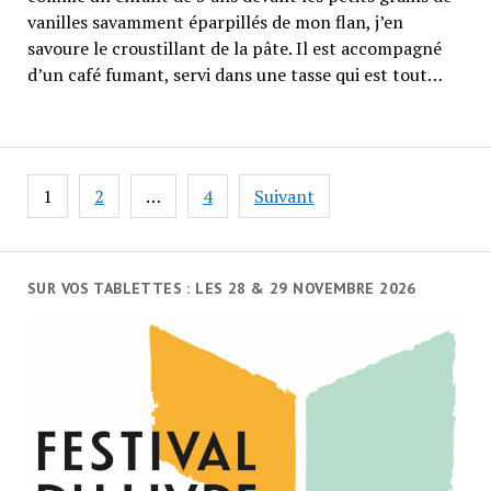
vanilles savamment éparpillés de mon flan, j’en
savoure le croustillant de la pâte. Il est accompagné
d’un café fumant, servi dans une tasse qui est tout…
Navigation
1
2
…
4
Suivant
des
articles
SUR VOS TABLETTES : LES 28 & 29 NOVEMBRE 2026