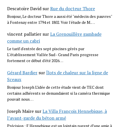
Descatoire David
sur
Rue du docteur Thore
Bonjour, Le docteur Thore a aussi été "médecin des pauvres"
à Fontenay entre 1794 et 1802. Voir l'étude de M.…
vincent pallatier
sur
La Grenouillère gambade
comme un cabri
Le tarif d'entrée des sept piscines gérés par
L''établissement Vallée Sud - Grand Paris progresse
fortement ce début d'été 2026…
Gérard Bardier
sur
Îlots de chaleur sur la ligne de
Sceaux
Bonjour Joseph L’idée de cette étude vient de TEC dont
certains adhérents se demandaient si la caméra thermique
pouvait nous…
Joseph Maire
sur
La Villa François Hennebique, à
l’avant-garde du béton armé
Précision : F Hennebique est un lointain parent d’une amie à