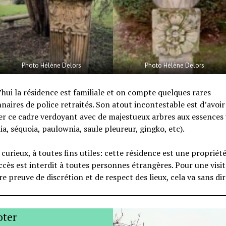
Photo Hélène Delors
Photo Hélène Delors
hui la résidence est familiale et on compte quelques rares
naires de police retraités. Son atout incontestable est d’avoir
r ce cadre verdoyant avec de majestueux arbres aux essences 
a, séquoia, paulownia, saule pleureur, gingko, etc).
 curieux, à toutes fins utiles: cette résidence est une propriét
ccès est interdit à toutes personnes étrangères. Pour une visite
re preuve de discrétion et de respect des lieux, cela va sans dir
oter