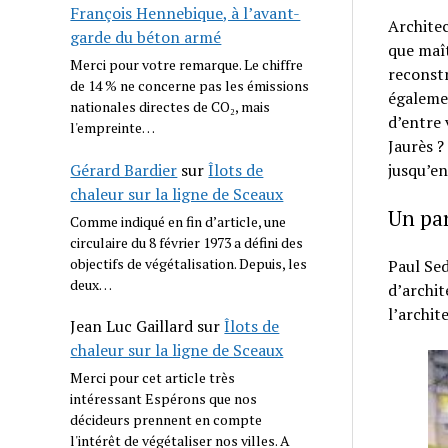
François Hennebique, à l’avant-
Archite
garde du béton armé
que maît
Merci pour votre remarque. Le chiffre
reconst
de 14 % ne concerne pas les émissions
égaleme
nationales directes de CO₂, mais
d’entre 
l'empreinte…
Jaurès ?
Gérard Bardier
sur
Îlots de
jusqu’en
chaleur sur la ligne de Sceaux
Un pa
Comme indiqué en fin d’article, une
circulaire du 8 février 1973 a défini des
objectifs de végétalisation. Depuis, les
Paul Sed
deux…
d’archit
l’archit
Jean Luc Gaillard
sur
Îlots de
chaleur sur la ligne de Sceaux
Merci pour cet article très
intéressant Espérons que nos
décideurs prennent en compte
l'intérêt de végétaliser nos villes. A