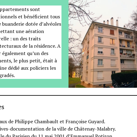
appartements sont
ionnels et bénéficient tous
 buanderie dotée d’alvéoles
ettant une aération
elle : un des traits
tecturaux de la résidence. A
r également qu’un des
ents, le plus petit, était à
gine dédié aux policiers les
gradés.
es
aux de Philippe Chambault et Françoise Guyard.
ives-documentation de la ville de Châtenay-Malabry.
cle du Parisien du 11 mai 2001 d’Emmanuel Potiron.