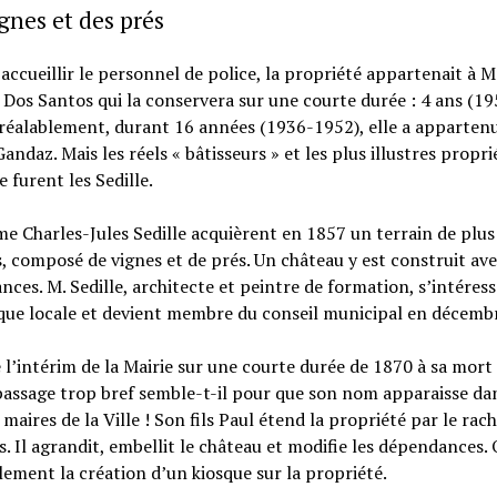
gnes et des prés
accueillir le personnel de police, la propriété appartenait à 
Dos Santos qui la conservera sur une courte durée : 4 ans (19
réalablement, durant 16 années (1936-1952), elle a appartenu
Gandaz. Mais les réels « bâtisseurs » et les plus illustres propri
e furent les Sedille.
e Charles-Jules Sedille acquièrent en 1857 un terrain de plus
, composé de vignes et de prés. Un château y est construit ave
ces. M. Sedille, architecte et peintre de formation, s’intéress
ique locale et devient membre du conseil municipal en décemb
e l’intérim de la Mairie sur une courte durée de 1870 à sa mort
assage trop bref semble-t-il pour que son nom apparaisse dan
s maires de la Ville ! Son fils Paul étend la propriété par le rac
s. Il agrandit, embellit le château et modifie les dépendances. 
lement la création d’un kiosque sur la propriété.