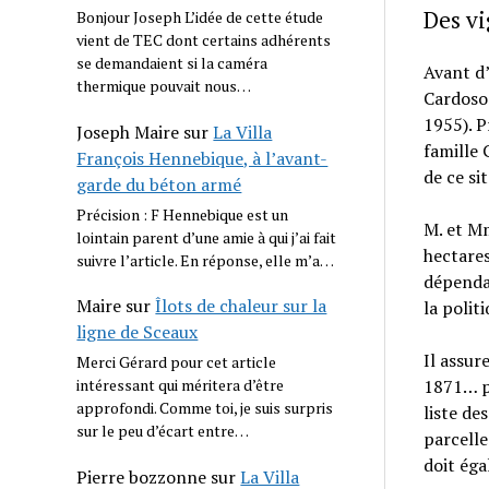
Des vi
Bonjour Joseph L’idée de cette étude
vient de TEC dont certains adhérents
se demandaient si la caméra
Avant d’
thermique pouvait nous…
Cardoso 
1955). P
Joseph Maire
sur
La Villa
famille 
François Hennebique, à l’avant-
de ce sit
garde du béton armé
Précision : F Hennebique est un
M. et Mm
lointain parent d’une amie à qui j’ai fait
hectares
suivre l’article. En réponse, elle m’a…
dépendan
Maire
sur
Îlots de chaleur sur la
la polit
ligne de Sceaux
Il assur
Merci Gérard pour cet article
1871… p
intéressant qui méritera d’être
approfondi. Comme toi, je suis surpris
liste de
sur le peu d’écart entre…
parcelle
doit éga
Pierre bozzonne
sur
La Villa