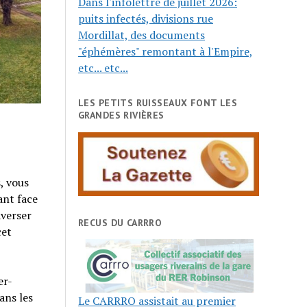
Dans l'infolettre de juillet 2026:
puits infectés, divisions rue
Mordillat, des documents
"éphémères" remontant à l'Empire,
etc... etc...
LES PETITS RUISSEAUX FONT LES
GRANDES RIVIÈRES
, vous
ant face
averser
RECUS DU CARRRO
cet
er-
ans les
Le CARRRO assistait au premier