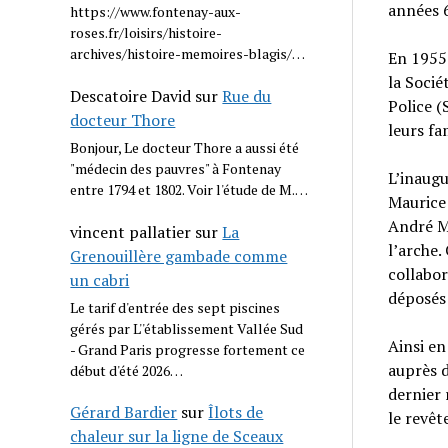
années 6
https://www.fontenay-aux-
roses.fr/loisirs/histoire-
archives/histoire-memoires-blagis/…
En 1955 
la Socié
Descatoire David
sur
Rue du
Police (
docteur Thore
leurs fa
Bonjour, Le docteur Thore a aussi été
"médecin des pauvres" à Fontenay
L’inaugu
entre 1794 et 1802. Voir l'étude de M.…
Maurice
André M
vincent pallatier
sur
La
l’arche.
Grenouillère gambade comme
collabor
un cabri
déposés 
Le tarif d'entrée des sept piscines
gérés par L''établissement Vallée Sud
Ainsi en
- Grand Paris progresse fortement ce
auprès d
début d'été 2026…
dernier 
Gérard Bardier
sur
Îlots de
le revêt
chaleur sur la ligne de Sceaux