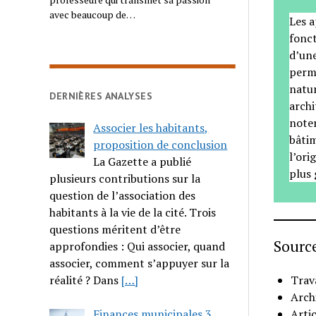
avec beaucoup de…
Les 
fonct
d’une
perm
natur
DERNIÈRES ANALYSES
archi
note
Associer les habitants,
bâtim
proposition de conclusion
l’ori
La Gazette a publié
plus 
plusieurs contributions sur la
question de l’association des
habitants à la vie de la cité. Trois
questions méritent d’être
Sourc
approfondies : Qui associer, quand
associer, comment s’appuyer sur la
Trav
réalité ? Dans
[…]
Arch
Arti
Finances municipales 3