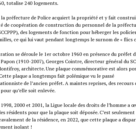
0, totalise 240 logements.
la préfecture de Police acquiert la propriété et y fait construi
té de coopération de construction du personnel de la préfectu
SCCPPP), des logements de fonction pour héberger les policier
milles, ce qui lui vaut pendant longtemps le surnom de « flics c
ration se déroule le 1er octobre 1960 en présence du préfet d
 Papon (1910-2007), Georges Cointre, directeur général du S
ontifroy, architecte. Une plaque commémorative est alors po
 Cette plaque a longtemps fait polémique vu le passé
ationniste de l’ancien préfet. A maintes reprises, des recours 
pour qu’elle soit enlevée.
 1998, 2000 et 2001, la Ligue locale des droits de l’homme a 
es résidents pour que la plaque soit déposée. C’est seulement 
ravalement de la résidence, en 2022, que cette plaque a dispa
ement isolant !