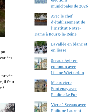
municipales de 2026
Avec le chef
d’établissement de
l’Institut Notre-
Dame à Bourg-la-Reine
LaVallée en blanc et
en liesse
 pu
variées
Sceaux Agir en
commun avec
Liliane Wietzerbin
é privée
, il faut
Mieux vivre
e !
Fontenay avec
Pauline Le Fur
Vivre à Sceaux avec
Philippe Laurent