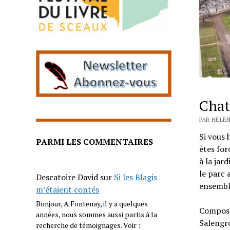
Chat
PAR HÉLÈN
Si vous
PARMI LES COMMENTAIRES
êtes for
à la jar
le parc 
Descatoire David
sur
Si les Blagis
ensemble
m’étaient contés
Bonjour, A Fontenay, il y a quelques
Composée
années, nous sommes aussi partis à la
Salengro
recherche de témoignages. Voir :