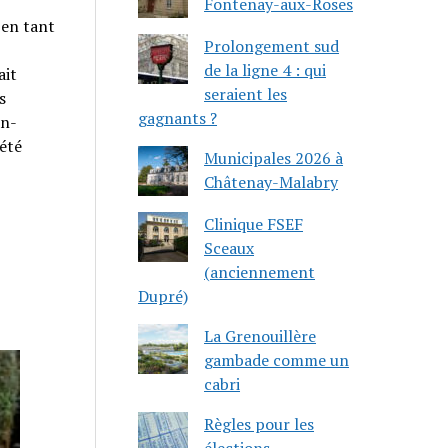
Fontenay-aux-Roses
 en tant
Prolongement sud
de la ligne 4 : qui
ait
seraient les
s
gagnants ?
an-
iété
Municipales 2026 à
Châtenay-Malabry
Clinique FSEF
Sceaux
(anciennement
Dupré)
La Grenouillère
gambade comme un
cabri
Règles pour les
élections