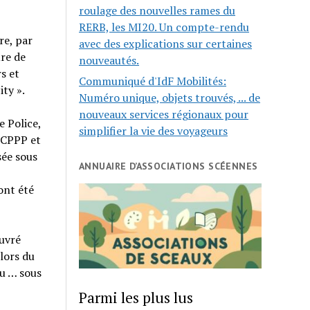
roulage des nouvelles rames du
RERB, les MI20. Un compte-rendu
re, par
avec des explications sur certaines
re de
nouveautés.
s et
Communiqué d'IdF Mobilités:
ity ».
Numéro unique, objets trouvés, ... de
nouveaux services régionaux pour
e Police,
simplifier la vie des voyageurs
CCPPP et
sée sous
ANNUAIRE D’ASSOCIATIONS SCÉENNES
ont été
œuvré
lors du
ru … sous
Parmi les plus lus