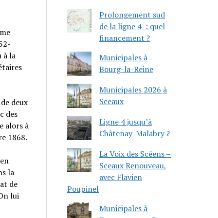
Prolongement sud
de la ligne 4 : quel
Mme
financement ?
52-
 à la
Municipales à
étaires
Bourg-la-Reine
Municipales 2026 à
Sceaux
 de deux
c des
Ligne 4 jusqu’à
e alors à
Châtenay-Malabry ?
re 1868.
La Voix des Scéens –
 en
Sceaux Renouveau,
s la
avec Flavien
hat de
Poupinel
On lui
Municipales à