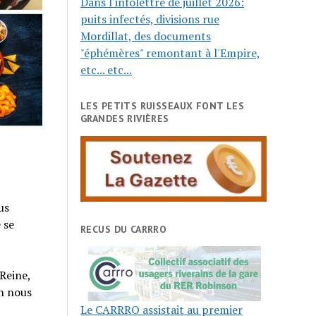
Dans l'infolettre de juillet 2026:
puits infectés, divisions rue
Mordillat, des documents
"éphémères" remontant à l'Empire,
etc... etc...
LES PETITS RUISSEAUX FONT LES
GRANDES RIVIÈRES
us
 se
RECUS DU CARRRO
-Reine,
n nous
Le CARRRO assistait au premier