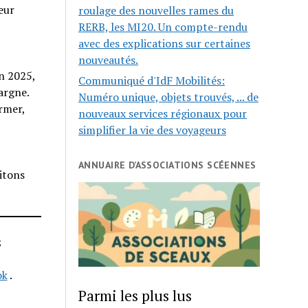
eur
roulage des nouvelles rames du
RERB, les MI20. Un compte-rendu
avec des explications sur certaines
nouveautés.
En 2025,
Communiqué d'IdF Mobilités:
argne.
Numéro unique, objets trouvés, ... de
rmer,
nouveaux services régionaux pour
simplifier la vie des voyageurs
ANNUAIRE D’ASSOCIATIONS SCÉENNES
itons
z
ok
.
Parmi les plus lus