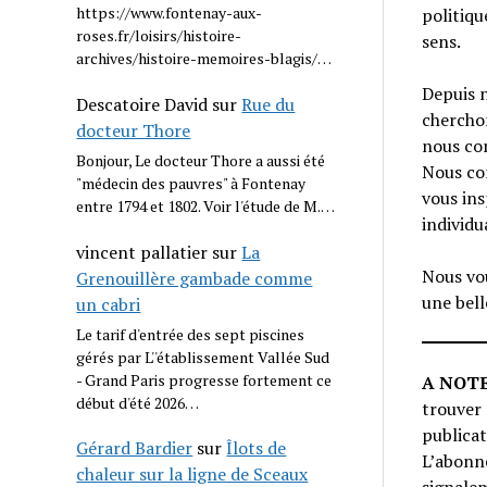
https://www.fontenay-aux-
politiqu
roses.fr/loisirs/histoire-
sens.
archives/histoire-memoires-blagis/…
Depuis n
Descatoire David
sur
Rue du
cherchon
docteur Thore
nous con
Bonjour, Le docteur Thore a aussi été
Nous con
"médecin des pauvres" à Fontenay
vous ins
entre 1794 et 1802. Voir l'étude de M.…
individu
vincent pallatier
sur
La
Nous vou
Grenouillère gambade comme
une bell
un cabri
Le tarif d'entrée des sept piscines
gérés par L''établissement Vallée Sud
- Grand Paris progresse fortement ce
A NOT
début d'été 2026…
trouver 
publica
Gérard Bardier
sur
Îlots de
L’abonne
chaleur sur la ligne de Sceaux