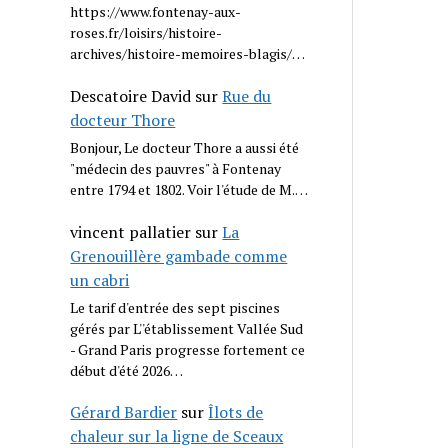
https://www.fontenay-aux-
roses.fr/loisirs/histoire-
archives/histoire-memoires-blagis/…
Descatoire David
sur
Rue du
docteur Thore
Bonjour, Le docteur Thore a aussi été
"médecin des pauvres" à Fontenay
entre 1794 et 1802. Voir l'étude de M.…
vincent pallatier
sur
La
Grenouillère gambade comme
un cabri
Le tarif d'entrée des sept piscines
gérés par L''établissement Vallée Sud
- Grand Paris progresse fortement ce
début d'été 2026…
Gérard Bardier
sur
Îlots de
chaleur sur la ligne de Sceaux