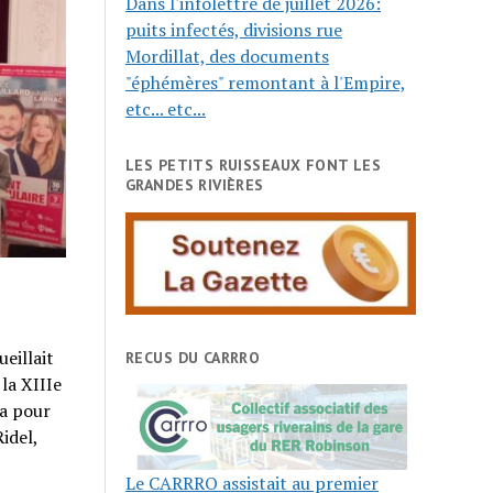
Dans l'infolettre de juillet 2026:
puits infectés, divisions rue
Mordillat, des documents
"éphémères" remontant à l'Empire,
etc... etc...
LES PETITS RUISSEAUX FONT LES
GRANDES RIVIÈRES
eillait
RECUS DU CARRRO
la XIIIe
 a pour
idel,
Le CARRRO assistait au premier