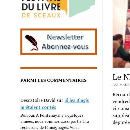
Le N
PARMI LES COMMENTAIRES
PAR MAURI
Bernard 
Descatoire David
sur
Si les Blagis
vendredi
m’étaient contés
circonsc
suppléan
Bonjour, A Fontenay, il y a quelques
années, nous sommes aussi partis à la
députée 
recherche de témoignages. Voir :