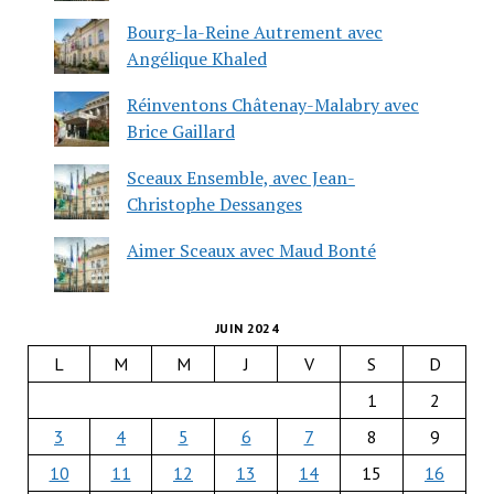
Bourg-la-Reine Autrement avec
Angélique Khaled
Réinventons Châtenay-Malabry avec
Brice Gaillard
Sceaux Ensemble, avec Jean-
Christophe Dessanges
Aimer Sceaux avec Maud Bonté
JUIN 2024
L
M
M
J
V
S
D
1
2
3
4
5
6
7
8
9
10
11
12
13
14
15
16