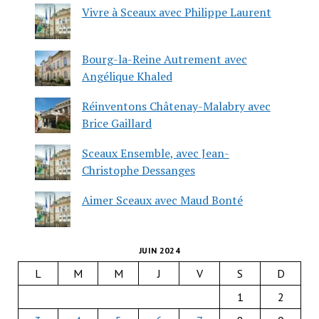
Vivre à Sceaux avec Philippe Laurent
Bourg-la-Reine Autrement avec
Angélique Khaled
Réinventons Châtenay-Malabry avec
Brice Gaillard
Sceaux Ensemble, avec Jean-
Christophe Dessanges
Aimer Sceaux avec Maud Bonté
JUIN 2024
L
M
M
J
V
S
D
1
2