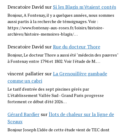
Descatoire David
sur
Si les Blagis m’étaient contés
Bonjour, A Fontenay, il y a quelques années, nous sommes
aussi partis à la recherche de témoignages. Voir :
https://www.fontenay-aux-roses.fr/loisirs/histoire-
archives/histoire-memoires-blagis/…
Descatoire David
sur
Rue du docteur Thore
Bonjour, Le docteur Thore a aussi été "médecin des pauvres"
à Fontenay entre 1794 et 1802. Voir l'étude de M.…
vincent pallatier
sur
La Grenouillère gambade
comme un cabri
Le tarif d'entrée des sept piscines gérés par
L''établissement Vallée Sud - Grand Paris progresse
fortement ce début d'été 2026…
Gérard Bardier
sur
Îlots de chaleur sur la ligne de
Sceaux
Bonjour Joseph L’idée de cette étude vient de TEC dont