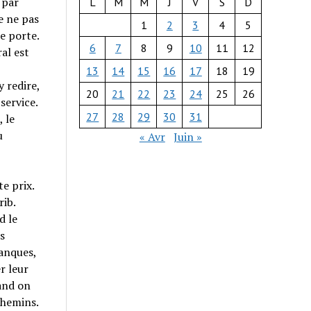
 par
L
M
M
J
V
S
D
e ne pas
1
2
3
4
5
e porte.
6
7
8
9
10
11
12
al est
13
14
15
16
17
18
19
 redire,
20
21
22
23
24
25
26
service.
27
28
29
30
31
 le
u
« Avr
Juin »
e prix.
ib.
d le
s
banques,
r leur
uand on
 chemins.