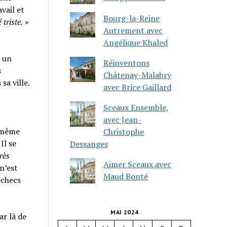
vail et
Bourg-la-Reine
triste.
»
Autrement avec
Angélique Khaled
a un
Réinventons
s
Châtenay-Malabry
sa ville.
avec Brice Gaillard
Sceaux Ensemble,
avec Jean-
t même
Christophe
Il se
Dessanges
rès
Aimer Sceaux avec
n’est
Maud Bonté
échecs
MAI 2024
ar là de