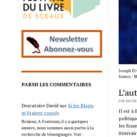
Joseph El 
Source : M
PARMI LES COMMENTAIRES
L’aut
PAR MAURI
Descatoire David
sur
Si les Blagis
Il est à
m’étaient contés
politiqu
Bonjour, A Fontenay, il y a quelques
les fina
années, nous sommes aussi partis à la
itinérai
recherche de témoignages. Voir :