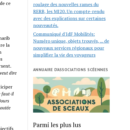
de ce
roulage des nouvelles rames du
RERB, les MI20. Un compte-rendu
avec des explications sur certaines
nouveautés.
Communiqué d'IdF Mobilités:
harib
Numéro unique, objets trouvés, ... de
re la
nouveaux services régionaux pour
n
simplifier la vie des voyageurs
es
rsent.
ANNUAIRE D’ASSOCIATIONS SCÉENNES
veut dire
iciper
faut-il
jours
joutée
Parmi les plus lus
jectifs