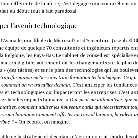
ion différente de la nôtre, s’est dégagée une compréhension 
lait au début tout à fait paradoxal.
per l’avenir technologique
d’Avanade, une filiale de Microsoft et d’Accenture, Joseph El G
ne équipe de quelque 70 consultants et ingénieurs répartis ent
la Belgique, les Pays-Bas. Le cabinet de conseil est spécialisé e
mation digitale, autrement dit les changements sur le plan d
s » (des tâches) et sur le plan des technologies qui les bouleve
transformation métier sans transformation technologique. Ce qui 
 comment on va travailler demain.
C’est anticiper les tendances
es et technologiques qui impacteront les entreprises. C’est ant
er lieu les impacts humains : «
Que peut-on automatiser, que ne 
matiser, comment utiliser les nouveaux outils qui nécessiteront tou
rvision humaine. Comment affecter au travail humain, la valeur a
tribue ?
» On écoute, on imagine.
ble de la stratégie et des plans d’action pour atteindre les ob