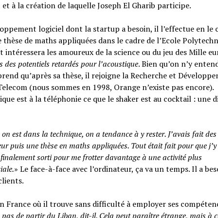
 et à la création de laquelle Joseph El Gharib participe.
oppement logiciel dont la startup a besoin, il l’effectue en le
 thèse de maths appliquées dans le cadre de l’Ecole Polytechn
t intéressera les amoureux de la science ou du jeu des Mille eu
 des potentiels retardés pour l’acoustique
. Bien qu’on n’y entend
end qu’après sa thèse, il rejoigne la Recherche et Développ
Telecom (nous sommes en 1998, Orange n’existe pas encore).
ique est à la téléphonie ce que le shaker est au cocktail : une d
n est dans la technique, on a tendance à y rester. J’avais fait des
ur puis une thèse en maths appliquées. Tout était fait pour que j’y 
 finalement sorti pour me frotter davantage à une activité plus
ale.
» Le face-à-face avec l’ordinateur, ça va un temps. Il a bes
clients.
en France où il trouve sans difficulté à employer ses compéten
 pas de partir du Liban, dit-il. Cela peut paraître étrange, mais à c