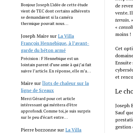
Bonjour Joseph L’idée de cette étude
de reven
vient de TEC dont certains adhérents
vente. I
se demandaient si la caméra
terrain. »
thermique pouvait nous…
«
consoli
moins !
Joseph Maire
sur
La Villa
François Hennebique, à l’avant-
Cet opti
garde du béton armé
domaine
Précision : F Hennebique est un
Ensuite 
lointain parent d’une amie à qui j’ai fait
cyberséc
suivre l’article. En réponse, elle m’a…
et renco
Maire
sur
Îlots de chaleur sur la
Le cho
ligne de Sceaux
Merci Gérard pour cet article
intéressant qui méritera d’être
Joseph E
approfondi. Comme toi, je suis surpris
Sauf que
sur le peu d’écart entre…
prestati
gestion 
Pierre bozzonne
sur
La Villa