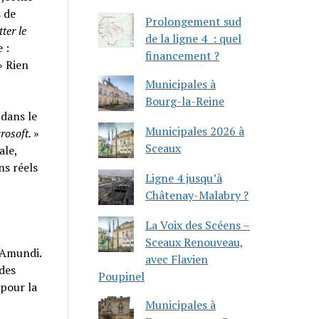
s de
Prolongement sud
ter le
de la ligne 4 : quel
 :
financement ?
 Rien
Municipales à
Bourg-la-Reine
 dans le
Municipales 2026 à
rosoft.
»
Sceaux
ale,
ns réels
Ligne 4 jusqu’à
Châtenay-Malabry ?
La Voix des Scéens –
Sceaux Renouveau,
 Amundi.
avec Flavien
 des
Poupinel
 pour la
Municipales à