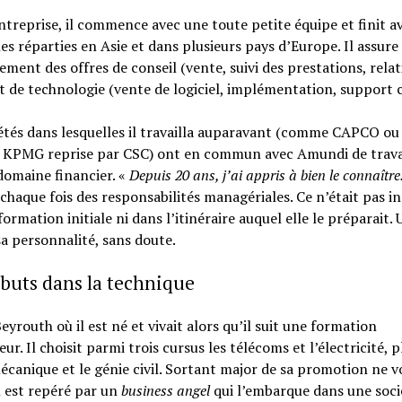
ntreprise, il commence avec une toute petite équipe et finit a
s réparties en Asie et dans plusieurs pays d’Europe. Il assure
ement des offres de conseil (vente, suivi des prestations, rela
et de technologie (vente de logiciel, implémentation, support c
étés dans lesquelles il travailla auparavant (comme CAPCO ou
e KPMG reprise par CSC) ont en commun avec Amundi de trava
domaine financier. «
Depuis 20 ans, j’ai appris à bien le connaître
chaque fois des responsabilités managériales. Ce n’était pas in
formation initiale ni dans l’itinéraire auquel elle le préparait. 
sa personnalité, sans doute.
buts dans la technique
Beyrouth où il est né et vivait alors qu’il suit une formation
eur. Il choisit parmi trois cursus les télécoms et l’électricité, 
écanique et le génie civil. Sortant major de sa promotion ne vo
l est repéré par un
business angel
qui l’embarque dans une socié