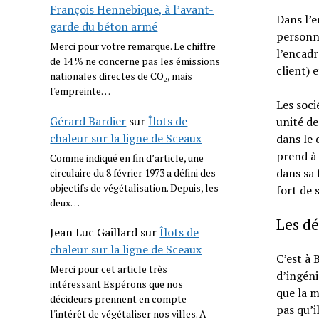
François Hennebique, à l’avant-
Dans l’e
garde du béton armé
personne
Merci pour votre remarque. Le chiffre
l’encadr
de 14 % ne concerne pas les émissions
client) 
nationales directes de CO₂, mais
l'empreinte…
Les soci
Gérard Bardier
sur
Îlots de
unité d
chaleur sur la ligne de Sceaux
dans le 
prend à 
Comme indiqué en fin d’article, une
dans sa 
circulaire du 8 février 1973 a défini des
objectifs de végétalisation. Depuis, les
fort de 
deux…
Les dé
Jean Luc Gaillard
sur
Îlots de
chaleur sur la ligne de Sceaux
C’est à 
Merci pour cet article très
d’ingéni
intéressant Espérons que nos
que la m
décideurs prennent en compte
pas qu’i
l'intérêt de végétaliser nos villes. A