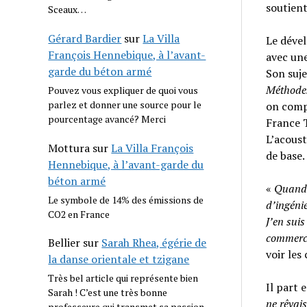
soutient
Sceaux…
Gérard Bardier
sur
La Villa
Le dével
François Hennebique, à l’avant-
avec une
garde du béton armé
Son suje
Méthodes
Pouvez vous expliquer de quoi vous
parlez et donner une source pour le
on compr
pourcentage avancé? Merci
France 
L’acoust
Mottura
sur
La Villa François
de base.
Hennebique, à l’avant-garde du
béton armé
«
Quand o
Le symbole de 14% des émissions de
d’ingénie
CO2 en France
J’en suis
commerci
Bellier
sur
Sarah Rhea, égérie de
voir les 
la danse orientale et tzigane
Très bel article qui représente bien
Il part 
Sarah ! C’est une très bonne
ne rêvais
professeure qui transmet sa passion