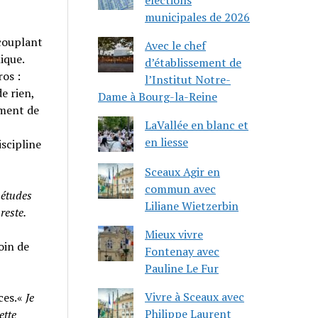
municipales de 2026
 couplant
Avec le chef
ique.
d’établissement de
ros :
l’Institut Notre-
e rien,
Dame à Bourg-la-Reine
ement de
LaVallée en blanc et
en liesse
iscipline
Sceaux Agir en
commun avec
 études
Liliane Wietzerbin
reste.
Mieux vivre
oin de
Fontenay avec
Pauline Le Fur
Vivre à Sceaux avec
ces.«
Je
Philippe Laurent
ette