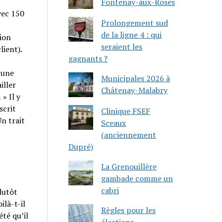
Fontenay-aux-Roses
vec 150
Prolongement sud
de la ligne 4 : qui
tion
seraient les
lient).
gagnants ?
 une
Municipales 2026 à
iller
Châtenay-Malabry
.
» Il y
scrit
Clinique FSEF
Un trait
Sceaux
(anciennement
Dupré)
La Grenouillère
gambade comme un
cabri
plutôt
ilà-t-il
Règles pour les
té qu’il
élections