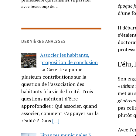
époque j
avec beaucoup de…
d’une fo
Il débarq
s’étaien
DERNIÈRES ANALYSES
doctorat
professi
Associer les habitants,
proposition de conclusion
L’élu,
La Gazette a publié
plusieurs contributions sur la
Son eng
question de l’association des
« ultime
»
habitants à la vie de la cité. Trois
met au s
questions méritent d’être
généreus
approfondies : Qui associer, quand
pas cell
associer, comment s’appuyer sur la
plutôt q
réalité ? Dans
[…]
Avec l’e
Finances municipales 3