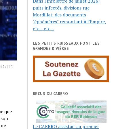
Dans l'infolettre de juillet 2026:
puits infectés, divisions rue
Mordillat, des documents
"éphémères" remontant à l'Empire,
etc... etc...
LES PETITS RUISSEAUX FONT LES
GRANDES RIVIÈRES
tés IT".
RECUS DU CARRRO
ue que
 son
une
Le CARRRO assistait au premier