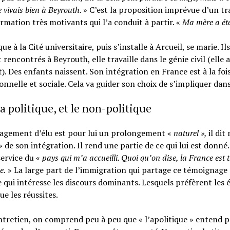
e vivais bien à Beyrouth.
» C’est la proposition imprévue d’un tra
rmation très motivants qui l’a conduit à partir. «
Ma mère a été 
ue à la Cité universitaire, puis s’installe à Arcueil, se marie. Ils
t rencontrés à Beyrouth, elle travaille dans le génie civil (elle 
). Des enfants naissent. Son intégration en France est à la foi
onnelle et sociale. Cela va guider son choix de s’impliquer dans 
 la politique, et le non-politique
agement d’élu est pour lui un prolongement «
naturel »,
il di
 de son intégration. Il rend une partie de ce qui lui est donné. 
ervice du «
pays qui m’a accueilli. Quoi qu’on dise, la France est t
e.
» La large part de l’immigration qui partage ce témoignage 
e qui intéresse les discours dominants. Lesquels préfèrent les 
ue les réussites.
ntretien, on comprend peu à peu que « l’apolitique » entend p