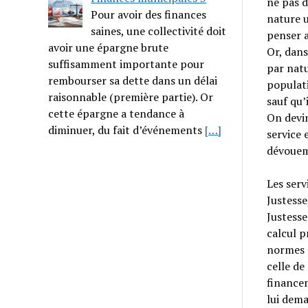
ne pas d
Pour avoir des finances
nature u
saines, une collectivité doit
penser a
avoir une épargne brute
Or, dans
suffisamment importante pour
par natu
rembourser sa dette dans un délai
populati
raisonnable (première partie). Or
sauf qu’
cette épargne a tendance à
On devin
diminuer, du fait d’événements
[…]
service 
dévouem
Les serv
Justesse
Justesse
calcul p
normes d
celle de
financem
lui dema