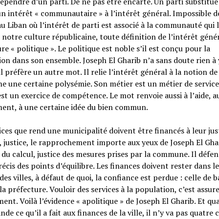
épendre d’un parti. De ne pas être encarté. Un parti substitue
n intérêt « communautaire » à l’intérêt général. Impossible d
u Liban où l’intérêt de parti est associé à la communauté qui l
 notre culture républicaine, toute définition de l’intérêt génér
re « politique ». Le politique est noble s’il est conçu pour la
on dans son ensemble. Joseph El Gharib n’a sans doute rien à y
il préfère un autre mot. Il relie l’intérêt général à la notion de 
e une certaine polysémie. Son métier est un métier de service,
est un exercice de compétence. Le mot renvoie aussi à l’aide, a
ent, à une certaine idée du bien commun.
ices que rend une municipalité doivent être financés à leur just
, justice, le rapprochement importe aux yeux de Joseph El Ghar
 du calcul, justice des mesures prises par la commune. Il défen
récis des points d’équilibre. Les finances doivent rester dans le
es villes, à défaut de quoi, la confiance est perdue : celle de 
 la préfecture. Vouloir des services à la population, c’est assure
ent. Voilà l’évidence « apolitique » de Joseph El Gharib. Et q
nde ce qu’il a fait aux finances de la ville, il n’y va pas quatre