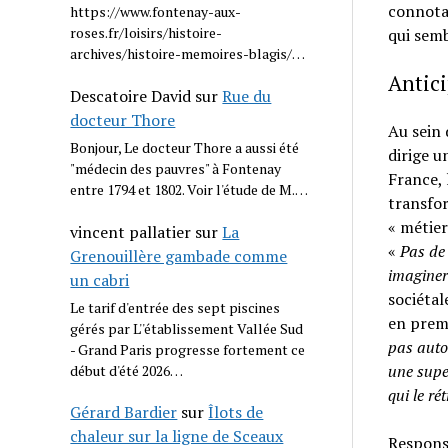
connotat
https://www.fontenay-aux-
roses.fr/loisirs/histoire-
qui semb
archives/histoire-memoires-blagis/…
Antici
Descatoire David
sur
Rue du
docteur Thore
Au sein 
Bonjour, Le docteur Thore a aussi été
dirige u
"médecin des pauvres" à Fontenay
France, 
entre 1794 et 1802. Voir l'étude de M.…
transfor
« métier
vincent pallatier
sur
La
«
Pas de 
Grenouillère gambade comme
imaginer
un cabri
sociétal
Le tarif d'entrée des sept piscines
en premi
gérés par L''établissement Vallée Sud
pas auto
- Grand Paris progresse fortement ce
une supe
début d'été 2026…
qui le ré
Gérard Bardier
sur
Îlots de
chaleur sur la ligne de Sceaux
Responsa