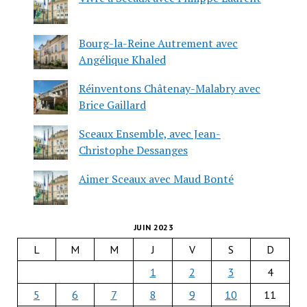
Bourg-la-Reine Autrement avec
Angélique Khaled
Réinventons Châtenay-Malabry avec
Brice Gaillard
Sceaux Ensemble, avec Jean-
Christophe Dessanges
Aimer Sceaux avec Maud Bonté
JUIN 2023
L
M
M
J
V
S
D
1
2
3
4
5
6
7
8
9
10
11