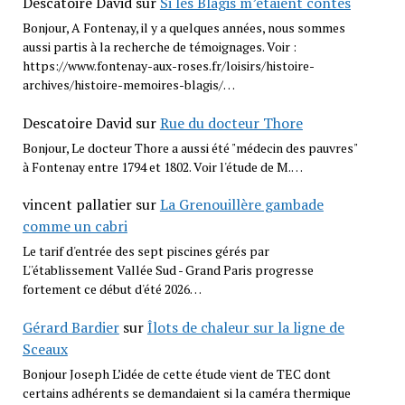
Descatoire David
sur
Si les Blagis m’étaient contés
Bonjour, A Fontenay, il y a quelques années, nous sommes
aussi partis à la recherche de témoignages. Voir :
https://www.fontenay-aux-roses.fr/loisirs/histoire-
archives/histoire-memoires-blagis/…
Descatoire David
sur
Rue du docteur Thore
Bonjour, Le docteur Thore a aussi été "médecin des pauvres"
à Fontenay entre 1794 et 1802. Voir l'étude de M.…
vincent pallatier
sur
La Grenouillère gambade
comme un cabri
Le tarif d'entrée des sept piscines gérés par
L''établissement Vallée Sud - Grand Paris progresse
fortement ce début d'été 2026…
Gérard Bardier
sur
Îlots de chaleur sur la ligne de
Sceaux
Bonjour Joseph L’idée de cette étude vient de TEC dont
certains adhérents se demandaient si la caméra thermique