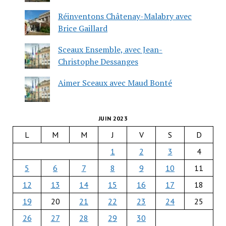
Réinventons Châtenay-Malabry avec
Brice Gaillard
Sceaux Ensemble, avec Jean-
Christophe Dessanges
Aimer Sceaux avec Maud Bonté
JUIN 2023
L
M
M
J
V
S
D
1
2
3
4
5
6
7
8
9
10
11
12
13
14
15
16
17
18
19
20
21
22
23
24
25
26
27
28
29
30