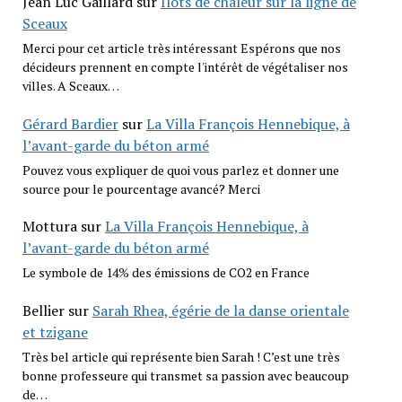
Jean Luc Gaillard
sur
Îlots de chaleur sur la ligne de
Sceaux
Merci pour cet article très intéressant Espérons que nos
décideurs prennent en compte l'intérêt de végétaliser nos
villes. A Sceaux…
Gérard Bardier
sur
La Villa François Hennebique, à
l’avant-garde du béton armé
Pouvez vous expliquer de quoi vous parlez et donner une
source pour le pourcentage avancé? Merci
Mottura
sur
La Villa François Hennebique, à
l’avant-garde du béton armé
Le symbole de 14% des émissions de CO2 en France
Bellier
sur
Sarah Rhea, égérie de la danse orientale
et tzigane
Très bel article qui représente bien Sarah ! C’est une très
bonne professeure qui transmet sa passion avec beaucoup
de…