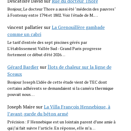
Descatoire David
sur
Rue du docteur Thore
Bonjour, Le docteur Thore a aussi été "médecin des pauvres"
à Fontenay entre 1794 et 1802. Voir l'étude de M.…
vincent pallatier
sur
La Grenouillère gambade
comme un cabri
Le tarif d'entrée des sept piscines gérés par
L''établissement Vallée Sud - Grand Paris progresse
fortement ce début d'été 2026…
Gérard Bardier
sur
Îlots de chaleur sur la ligne de
Sceaux
Bonjour Joseph L’idée de cette étude vient de TEC dont
certains adhérents se demandaient si la caméra thermique
pouvait nous…
Joseph Maire
sur
La Villa François Hennebique, à
l’avant-garde du béton armé
Précision : F Hennebique est un lointain parent d’une amie à
qui j’ai fait suivre l’article. En réponse, elle m’a…