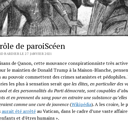
rôle de paroiScéen
D BARDIER LE 27 JANVIER 2021
isans de Qanon, cette mouvance conspirationniste très active
pour le maintien de Donald Trump à la Maison-Blanche, pensen
es au pouvoir commettent des crimes satanistes et pédophiles.
ries les plus à sensation serait que
les élites, en particulier des v
ood et des personnalités du Parti démocrate, sont coupables d’abu
nts et en prennent du sang pour en extraire une substance qu’elles
eraient comme une cure de jouvence
(
Wikipédia
). A les croire, le
s
aurait été arrêté
au Vatican, dans le cadre d’une vaste affaire
’enfants et d’êtres humains ».