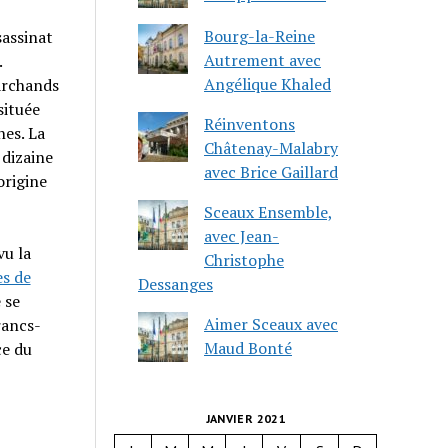
Bourg-la-Reine
sassinat
Autrement avec
.
Angélique Khaled
archands
située
Réinventons
hes. La
Châtenay-Malabry
 dizaine
avec Brice Gaillard
origine
Sceaux Ensemble,
avec Jean-
vu la
Christophe
es de
Dessanges
 se
Aimer Sceaux avec
rancs-
Maud Bonté
ce du
JANVIER 2021