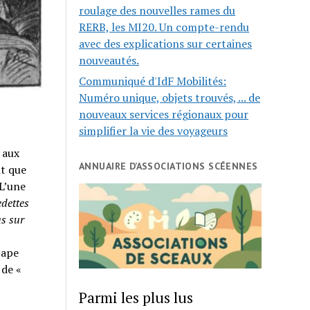
roulage des nouvelles rames du
RERB, les MI20. Un compte-rendu
avec des explications sur certaines
nouveautés.
Communiqué d'IdF Mobilités:
Numéro unique, objets trouvés, ... de
nouveaux services régionaux pour
simplifier la vie des voyageurs
 aux
ANNUAIRE D’ASSOCIATIONS SCÉENNES
t que
 L’une
edettes
s sur
 pape
 de «
Parmi les plus lus