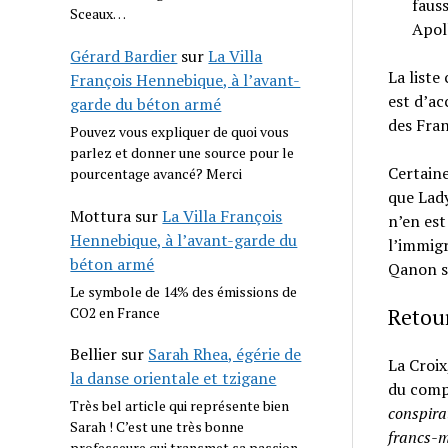
fauss
Sceaux…
Apoll
Gérard Bardier
sur
La Villa
La liste
François Hennebique, à l’avant-
est d’ac
garde du béton armé
des Fran
Pouvez vous expliquer de quoi vous
parlez et donner une source pour le
Certaine
pourcentage avancé? Merci
que Lady
Mottura
sur
La Villa François
n’en est
Hennebique, à l’avant-garde du
l’immigr
béton armé
Qanon s
Le symbole de 14% des émissions de
CO2 en France
Retou
Bellier
sur
Sarah Rhea, égérie de
La Croix
la danse orientale et tzigane
du comp
Très bel article qui représente bien
conspirat
Sarah ! C’est une très bonne
francs-m
professeure qui transmet sa passion