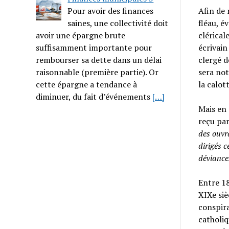
Pour avoir des finances
Afin de 
saines, une collectivité doit
fléau, 
avoir une épargne brute
clérical
suffisamment importante pour
écrivain
rembourser sa dette dans un délai
clergé d
raisonnable (première partie). Or
sera not
cette épargne a tendance à
la calott
diminuer, du fait d’événements
[…]
Mais en 
reçu par
des ouvr
dirigés c
déviance
Entre 18
XIXe siè
conspira
catholiq