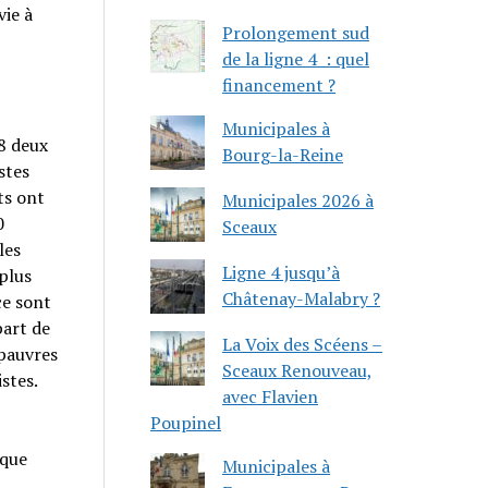
vie à
Prolongement sud
de la ligne 4 : quel
financement ?
Municipales à
8 deux
Bourg-la-Reine
stes
ts ont
Municipales 2026 à
0
Sceaux
les
Ligne 4 jusqu’à
plus
Châtenay-Malabry ?
ce sont
art de
La Voix des Scéens –
 pauvres
Sceaux Renouveau,
stes.
avec Flavien
Poupinel
ique
Municipales à