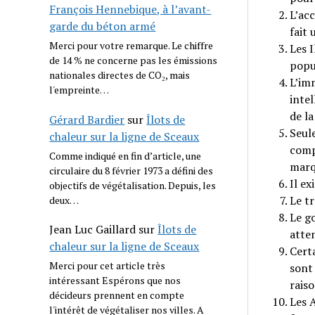
François Hennebique, à l’avant-
L’acc
garde du béton armé
fait 
Merci pour votre remarque. Le chiffre
Les I
de 14 % ne concerne pas les émissions
popu
nationales directes de CO₂, mais
L’imm
l'empreinte…
inte
de l
Gérard Bardier
sur
Îlots de
Seule
chaleur sur la ligne de Sceaux
compl
Comme indiqué en fin d’article, une
marq
circulaire du 8 février 1973 a défini des
Il ex
objectifs de végétalisation. Depuis, les
Le tr
deux…
Le g
Jean Luc Gaillard
sur
Îlots de
atte
chaleur sur la ligne de Sceaux
Certa
Merci pour cet article très
sont
intéressant Espérons que nos
raiso
décideurs prennent en compte
Les A
l'intérêt de végétaliser nos villes. A