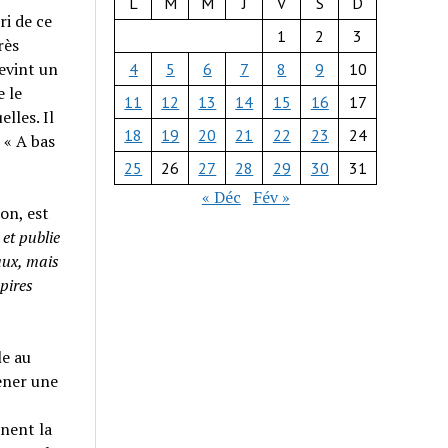
L
M
M
J
V
S
D
ri de ce
1
2
3
rès
devint un
4
5
6
7
8
9
10
e le
11
12
13
14
15
16
17
lles. Il
18
19
20
21
22
23
24
 « A bas
25
26
27
28
29
30
31
« Déc
Fév »
on, est
et publie
aux, mais
pires
le au
ener une
nnent la