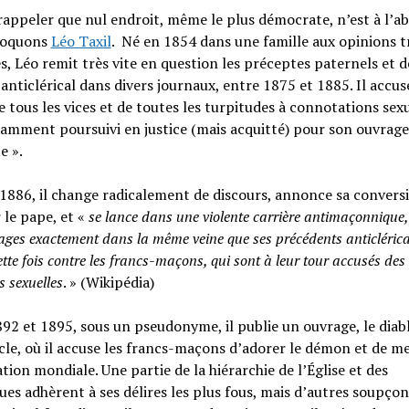
rappeler que nul endroit, même le plus démocrate, n’est à l’ab
évoquons
Léo Taxil
. Né en 1854 dans une famille aux opinions t
es, Léo remit très vite en question les préceptes paternels et 
 anticlérical dans divers journaux, entre 1875 et 1885. Il accus
e tous les vices et de toutes les turpitudes à connotations sexue
amment poursuivi en justice (mais acquitté) pour son ouvrage
e ».
1886, il change radicalement de discours, annonce sa conversi
 le pape, et «
se lance dans une violente carrière antimaçonnique, 
ages exactement dans la même veine que ses précédents anticléric
ette fois contre les francs-maçons, qui sont à leur tour accusés des 
s sexuelles
. » (Wikipédia)
92 et 1895, sous un pseudonyme, il publie un ouvrage, le diab
cle, où il accuse les francs-maçons d’adorer le démon et de m
tion mondiale. Une partie de la hiérarchie de l’Église et des
ues adhèrent à ses délires les plus fous, mais d’autres soupço