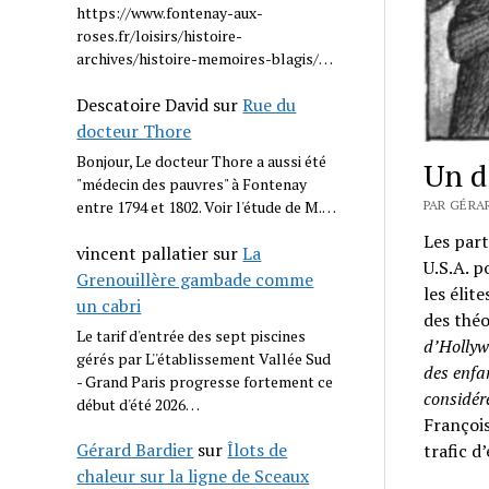
https://www.fontenay-aux-
roses.fr/loisirs/histoire-
archives/histoire-memoires-blagis/…
Descatoire David
sur
Rue du
docteur Thore
Bonjour, Le docteur Thore a aussi été
Un d
"médecin des pauvres" à Fontenay
entre 1794 et 1802. Voir l'étude de M.…
PAR GÉRAR
Les part
vincent pallatier
sur
La
U.S.A. 
Grenouillère gambade comme
les élit
un cabri
des théo
Le tarif d'entrée des sept piscines
d’Hollyw
gérés par L''établissement Vallée Sud
des enfa
- Grand Paris progresse fortement ce
considér
début d'été 2026…
Françoi
Gérard Bardier
sur
Îlots de
trafic d
chaleur sur la ligne de Sceaux