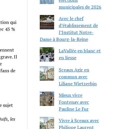
municipales de 2026
Avec le chef
ation qui
d’établissement de
ec 43 %
l’Institut Notre-
Dame à Bourg-la-Reine
pensent
LaVallée en blanc et
grave. Il
en liesse
r
Sceaux Agir en
 fans de
commun avec
Liliane Wietzerbin
Mieux vivre
Fontenay avec
e sujet
Pauline Le Fur
uifs, les
Vivre à Sceaux avec
Philippe Laurent