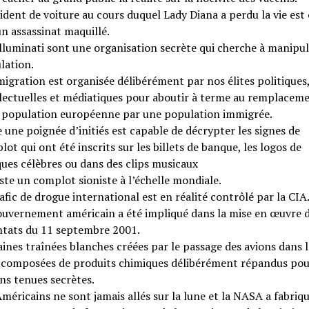
ident de voiture au cours duquel Lady Diana a perdu la vie est
un assassinat maquillé.
lluminati sont une organisation secrète qui cherche à manipul
lation.
igration est organisée délibérément par nos élites politiques
llectuelles et médiatiques pour aboutir à terme au remplacem
a population européenne par une population immigrée.
 une poignée d’initiés est capable de décrypter les signes de
ot qui ont été inscrits sur les billets de banque, les logos de
ues célèbres ou dans des clips musicaux
iste un complot sioniste à l’échelle mondiale.
afic de drogue international est en réalité contrôlé par la CIA
ouvernement américain a été impliqué dans la mise en œuvre 
ntats du 11 septembre 2001.
ines traînées blanches créées par le passage des avions dans le
 composées de produits chimiques délibérément répandus pou
ns tenues secrètes.
méricains ne sont jamais allés sur la lune et la NASA a fabriq