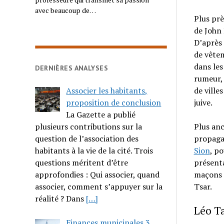
avec beaucoup de…
Plus prè
de John 
D’après
de vêtem
dans les
DERNIÈRES ANALYSES
rumeur, 
Associer les habitants,
de ville
proposition de conclusion
juive.
La Gazette a publié
plusieurs contributions sur la
Plus anc
question de l’association des
propagat
habitants à la vie de la cité. Trois
Sion
, po
questions méritent d’être
présenta
approfondies : Qui associer, quand
maçons a
associer, comment s’appuyer sur la
Tsar.
réalité ? Dans
[…]
Léo Ta
Finances municipales 3