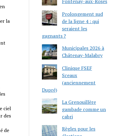
Fontenay-aux-Roses
 en
Prolongement sud
er la
de la ligne 4 : qui
seraient les
,
gagnants ?
ent
Municipales 2026 à
Châtenay-Malabry
Clinique FSEF
Sceaux
(anciennement
.
Dupré)
des
La Grenouillère
 ciel
gambade comme un
r des
cabri
Règles pour les
ué de
élections