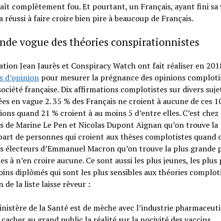
aît complètement fou. Et pourtant, un Français, ayant fini sa 
a réussi à faire croire bien pire à beaucoup de Français.
nde vogue des théories conspirationnistes
tion Jean Jaurès et Conspiracy Watch ont fait réaliser en 201
s d’opinion
pour mesurer la prégnance des opinions comploti
société française. Dix affirmations complotistes sur divers suje
ées en vague 2. 35 % des Français ne croient à aucune de ces 1
ions quand 21 % croient à au moins 5 d’entre elles. C’est chez 
s de Marine Le Pen et Nicolas Dupont Aignan qu’on trouve la 
art de personnes qui croient aux thèses complotistes quand 
es électeurs d’Emmanuel Macron qu’on trouve la plus grande p
s à n’en croire aucune. Ce sont aussi les plus jeunes, les plus
oins diplômés qui sont les plus sensibles aux théories comploti
 de la liste laisse rêveur :
inistère de la Santé est de mèche avec l’industrie pharmaceut
cacher au grand public la réalité sur la nocivité des vaccins.