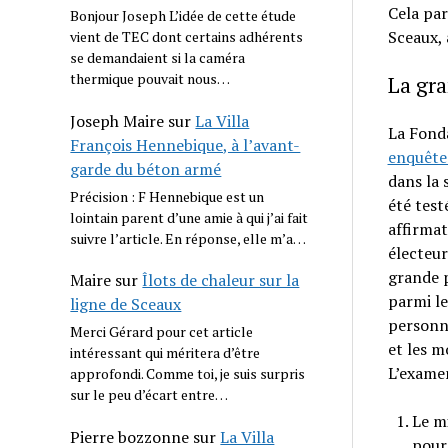
Cela par
Bonjour Joseph L’idée de cette étude
Sceaux, 
vient de TEC dont certains adhérents
se demandaient si la caméra
thermique pouvait nous…
La gra
Joseph Maire
sur
La Villa
La Fonda
François Hennebique, à l’avant-
enquête
garde du béton armé
dans la 
Précision : F Hennebique est un
été test
lointain parent d’une amie à qui j’ai fait
affirmat
suivre l’article. En réponse, elle m’a…
électeur
grande p
Maire
sur
Îlots de chaleur sur la
parmi l
ligne de Sceaux
personne
Merci Gérard pour cet article
et les m
intéressant qui méritera d’être
L’examen
approfondi. Comme toi, je suis surpris
sur le peu d’écart entre…
Le m
Pierre bozzonne
sur
La Villa
pour 