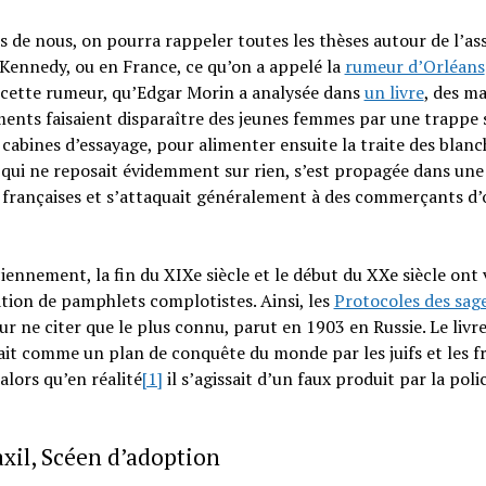
s de nous, on pourra rappeler toutes les thèses autour de l’as
Kennedy, ou en France, ce qu’on a appelé la
rumeur d’Orléans
 cette rumeur, qu’Edgar Morin a analysée dans
un livre
, des m
ents faisaient disparaître des jeunes femmes par une trappe 
 cabines d’essayage, pour alimenter ensuite la traite des blanc
qui ne reposait évidemment sur rien, s’est propagée dans une
s françaises et s’attaquait généralement à des commerçants d’
iennement, la fin du XIXe siècle et le début du XXe siècle ont 
ion de pamphlets complotistes. Ainsi, les
Protocoles des sag
ur ne citer que le plus connu, parut en 1903 en Russie. Le livre
it comme un plan de conquête du monde par les juifs et les f
lors qu’en réalité
[1]
il s’agissait d’un faux produit par la poli
xil, Scéen d’adoption