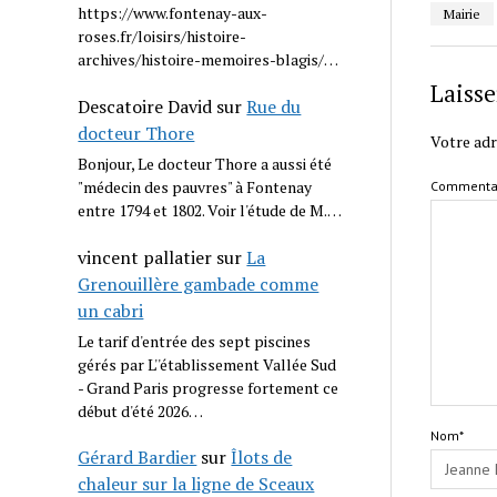
https://www.fontenay-aux-
Mairie
roses.fr/loisirs/histoire-
archives/histoire-memoires-blagis/…
Laiss
Descatoire David
sur
Rue du
docteur Thore
Votre adr
Bonjour, Le docteur Thore a aussi été
"médecin des pauvres" à Fontenay
Commenta
entre 1794 et 1802. Voir l'étude de M.…
vincent pallatier
sur
La
Grenouillère gambade comme
un cabri
Le tarif d'entrée des sept piscines
gérés par L''établissement Vallée Sud
- Grand Paris progresse fortement ce
début d'été 2026…
Nom*
Gérard Bardier
sur
Îlots de
chaleur sur la ligne de Sceaux