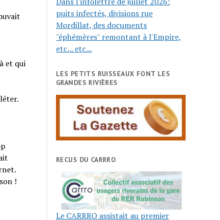
Dans l'infolettre de juillet 2026:
puits infectés, divisions rue
ouvait
Mordillat, des documents
"éphémères" remontant à l'Empire,
etc... etc...
 et qui
LES PETITS RUISSEAUX FONT LES
GRANDES RIVIÈRES
éter.
op
ait
RECUS DU CARRRO
rnet.
son !
Le CARRRO assistait au premier