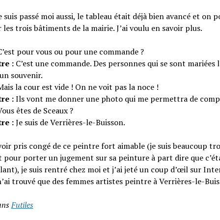
 suis passé moi aussi, le tableau était déjà bien avancé et on p
 les trois bâtiments de la mairie. J’ai voulu en savoir plus.
’est pour vous ou pour une commande ?
re :
C’est une commande. Des personnes qui se sont mariées là
un souvenir.
ais la cour est vide ! On ne voit pas la noce !
re :
Ils vont me donner une photo qui me permettra de compl
ous êtes de Sceaux ?
re :
Je suis de Verrières-le-Buisson.
oir pris congé de ce peintre fort aimable (je suis beaucoup tr
 pour porter un jugement sur sa peinture à part dire que c’ét
ant), je suis rentré chez moi et j’ai jeté un coup d’œil sur Inte
n’ai trouvé que des femmes artistes peintre à Verrières-le-Buis
ans
Futiles