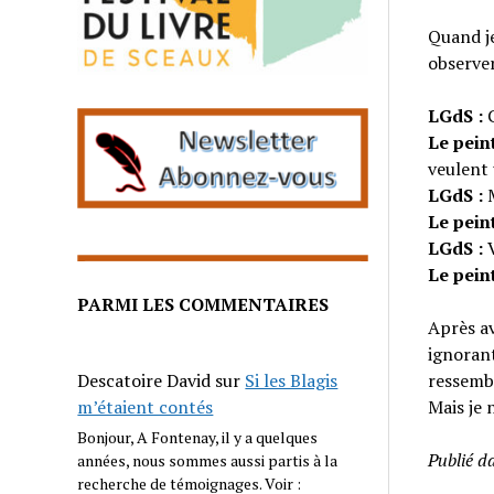
Quand je
observer
LGdS :
C
Le peint
veulent 
LGdS :
M
Le peint
LGdS :
V
Le peint
PARMI LES COMMENTAIRES
Après av
ignorant
ressembl
Descatoire David
sur
Si les Blagis
Mais je 
m’étaient contés
Bonjour, A Fontenay, il y a quelques
Publié d
années, nous sommes aussi partis à la
recherche de témoignages. Voir :