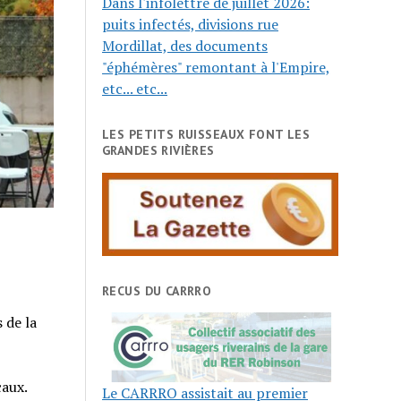
Dans l'infolettre de juillet 2026:
puits infectés, divisions rue
Mordillat, des documents
"éphémères" remontant à l'Empire,
etc... etc...
LES PETITS RUISSEAUX FONT LES
GRANDES RIVIÈRES
RECUS DU CARRRO
 de la
caux.
Le CARRRO assistait au premier