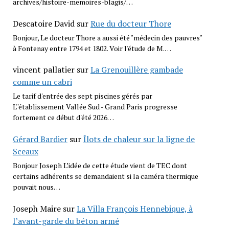
archives/histoire-memoires-blagis/…
Descatoire David
sur
Rue du docteur Thore
Bonjour, Le docteur Thore a aussi été "médecin des pauvres"
à Fontenay entre 1794 et 1802. Voir l'étude de M.…
vincent pallatier
sur
La Grenouillère gambade
comme un cabri
Le tarif d'entrée des sept piscines gérés par
L''établissement Vallée Sud - Grand Paris progresse
fortement ce début d'été 2026…
Gérard Bardier
sur
Îlots de chaleur sur la ligne de
Sceaux
Bonjour Joseph L’idée de cette étude vient de TEC dont
certains adhérents se demandaient si la caméra thermique
pouvait nous…
Joseph Maire
sur
La Villa François Hennebique, à
l’avant-garde du béton armé