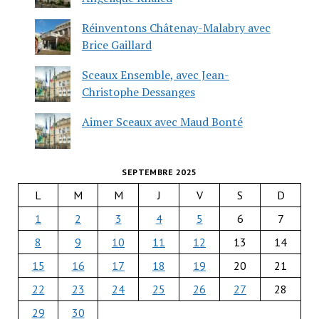
Réinventons Châtenay-Malabry avec
Brice Gaillard
Sceaux Ensemble, avec Jean-
Christophe Dessanges
Aimer Sceaux avec Maud Bonté
SEPTEMBRE 2025
L
M
M
J
V
S
D
1
2
3
4
5
6
7
8
9
10
11
12
13
14
15
16
17
18
19
20
21
22
23
24
25
26
27
28
29
30