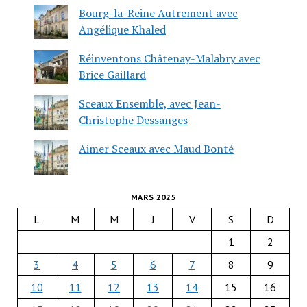
Bourg-la-Reine Autrement avec
Angélique Khaled
Réinventons Châtenay-Malabry avec
Brice Gaillard
Sceaux Ensemble, avec Jean-
Christophe Dessanges
Aimer Sceaux avec Maud Bonté
MARS 2025
L
M
M
J
V
S
D
1
2
3
4
5
6
7
8
9
10
11
12
13
14
15
16