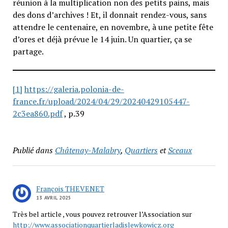
réunion à la multiplication non des petits pains, mais
des dons d’archives ! Et, il donnait rendez-vous, sans
attendre le centenaire, en novembre, à une petite fête
d’ores et déjà prévue le 14 juin. Un quartier, ça se
partage.
[1]
https://galeria.polonia-de-
france.fr/upload/2024/04/29/20240429105447-
2c3ea860.pdf
, p.39
Publié dans
Châtenay-Malabry
,
Quartiers
et
Sceaux
François THEVENET
13 AVRIL 2025
Très bel article , vous pouvez retrouver l’Association sur
http://www.associationquartierladislewkowicz.org