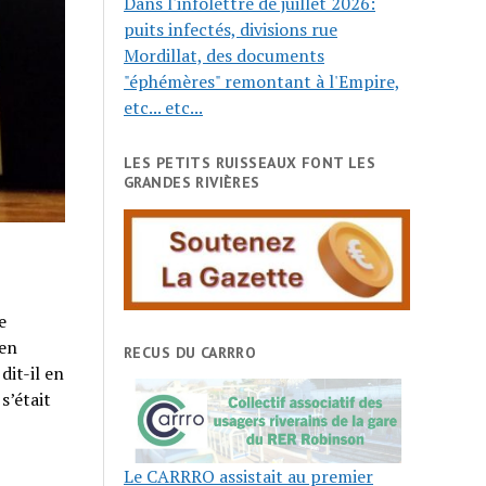
Dans l'infolettre de juillet 2026:
puits infectés, divisions rue
Mordillat, des documents
"éphémères" remontant à l'Empire,
etc... etc...
LES PETITS RUISSEAUX FONT LES
GRANDES RIVIÈRES
e
 en
RECUS DU CARRRO
dit-il en
s’était
Le CARRRO assistait au premier