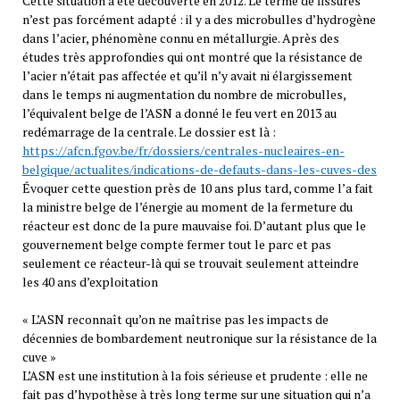
Cette situation a été découverte en 2012. Le terme de fissures
n’est pas forcément adapté : il y a des microbulles d’hydrogène
dans l’acier, phénomène connu en métallurgie. Après des
études très approfondies qui ont montré que la résistance de
l’acier n’était pas affectée et qu’il n’y avait ni élargissement
dans le temps ni augmentation du nombre de microbulles,
l’équivalent belge de l’ASN a donné le feu vert en 2013 au
redémarrage de la centrale. Le dossier est là :
https://afcn.fgov.be/fr/dossiers/centrales-nucleaires-en-
belgique/actualites/indications-de-defauts-dans-les-cuves-des
Évoquer cette question près de 10 ans plus tard, comme l’a fait
la ministre belge de l’énergie au moment de la fermeture du
réacteur est donc de la pure mauvaise foi. D’autant plus que le
gouvernement belge compte fermer tout le parc et pas
seulement ce réacteur-là qui se trouvait seulement atteindre
les 40 ans d’exploitation
« L’ASN reconnaît qu’on ne maîtrise pas les impacts de
décennies de bombardement neutronique sur la résistance de la
cuve »
L’ASN est une institution à la fois sérieuse et prudente : elle ne
fait pas d’hypothèse à très long terme sur une situation qui n’a