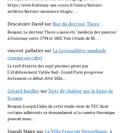
https://www.fontenay-aux-roses.fr/loisirs/histoire-
archives/histoire-memoires-blagis/…
Descatoire David
sur
Rue du docteur Thore
Bonjour, Le docteur Thore a aussi été "médecin des pauvres"
à Fontenay entre 1794 et 1802. Voir l'étude de M.…
vincent pallatier
sur
La Grenouillère gambade
comme un cabri
Le tarif d'entrée des sept piscines gérés par
L''établissement Vallée Sud - Grand Paris progresse
fortement ce début d'été 2026…
Gérard Bardier
sur
Îlots de chaleur sur la ligne de
Sceaux
Bonjour Joseph L’idée de cette étude vient de TEC dont
certains adhérents se demandaient si la caméra thermique
pouvait nous…
Joseph Maire
sur
La Villa François Hennebique, à