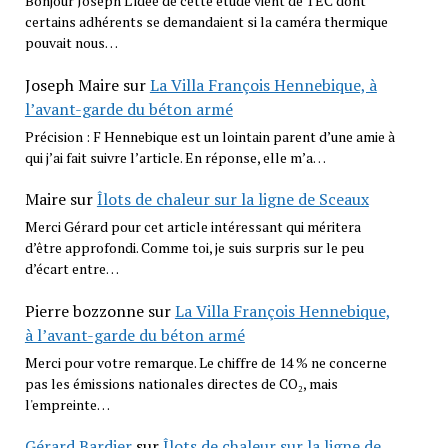
Bonjour Joseph L’idée de cette étude vient de TEC dont
certains adhérents se demandaient si la caméra thermique
pouvait nous…
Joseph Maire
sur
La Villa François Hennebique, à
l’avant-garde du béton armé
Précision : F Hennebique est un lointain parent d’une amie à
qui j’ai fait suivre l’article. En réponse, elle m’a…
Maire
sur
Îlots de chaleur sur la ligne de Sceaux
Merci Gérard pour cet article intéressant qui méritera
d’être approfondi. Comme toi, je suis surpris sur le peu
d’écart entre…
Pierre bozzonne
sur
La Villa François Hennebique,
à l’avant-garde du béton armé
Merci pour votre remarque. Le chiffre de 14 % ne concerne
pas les émissions nationales directes de CO₂, mais
l'empreinte…
Gérard Bardier
sur
Îlots de chaleur sur la ligne de