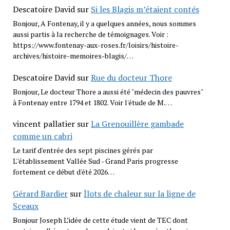
Descatoire David
sur
Si les Blagis m’étaient contés
Bonjour, A Fontenay, il y a quelques années, nous sommes
aussi partis à la recherche de témoignages. Voir :
https://www.fontenay-aux-roses.fr/loisirs/histoire-
archives/histoire-memoires-blagis/…
Descatoire David
sur
Rue du docteur Thore
Bonjour, Le docteur Thore a aussi été "médecin des pauvres"
à Fontenay entre 1794 et 1802. Voir l'étude de M.…
vincent pallatier
sur
La Grenouillère gambade
comme un cabri
Le tarif d'entrée des sept piscines gérés par
L''établissement Vallée Sud - Grand Paris progresse
fortement ce début d'été 2026…
Gérard Bardier
sur
Îlots de chaleur sur la ligne de
Sceaux
Bonjour Joseph L’idée de cette étude vient de TEC dont