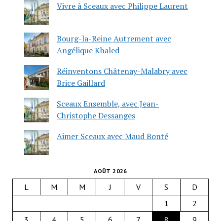
Vivre à Sceaux avec Philippe Laurent
Bourg-la-Reine Autrement avec
Angélique Khaled
Réinventons Châtenay-Malabry avec
Brice Gaillard
Sceaux Ensemble, avec Jean-
Christophe Dessanges
Aimer Sceaux avec Maud Bonté
AOÛT 2026
L
M
M
J
V
S
D
1
2
3
4
5
6
7
8
9