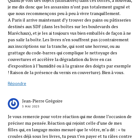
Quand je vois des objets (utilisables) dans ces boîtes, à nouveau,
je me dis donc que les assassins n’ont pas totalement gagné et
que nous recommençons peu à peu à vivre tranquillement.
A Paris il arrive maintenant d’y trouver des pains ou pâtisseries
destinés aux SDF (dans les boîtes sur les boulevards des
Maréchaux), et je les ai toujours vus bien emballés de façon à ne
pas salir la boîte. Les livres n’en souffrent pas (contrairement
aux inscriptions sur la tranche, qui sont une horreur, ou au
grattage du code-barres qui complique le nettoyage des
couvertures et accélère la dégradation du livre en cas
d’exposition à l’humidité ou à la graisse des doigts par exemple
! Raison de la présence du vernis en couverture). Bien à vous.
Répondre
Jean-Pierre Grégoire
5 MAI 2025
Je vous remercie pour votre réaction qui me donne l’occasion de
préciser ma pensée. Réaction qui rejoint celle d’une de mes
filles qui, en langage moins mesuré que le vôtre, m’a dit : « tu
croules déjà sous les livres, tu peux t’en payer et tu râles contre