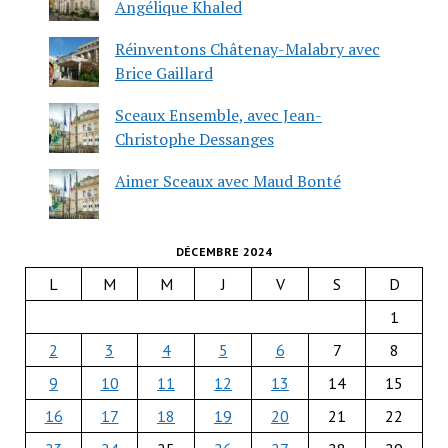
Angélique Khaled
Réinventons Châtenay-Malabry avec
Brice Gaillard
Sceaux Ensemble, avec Jean-
Christophe Dessanges
Aimer Sceaux avec Maud Bonté
DÉCEMBRE 2024
L
M
M
J
V
S
D
1
2
3
4
5
6
7
8
9
10
11
12
13
14
15
16
17
18
19
20
21
22