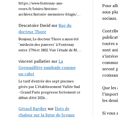
https://www.fontenay-aux-
Pour all
roses.fr/loisirs/histoire-
sous plu
archives/histoire-memoires-blagis/…
sociaux.
Descatoire David
sur
Rue du
Contribu
docteur Thore
publicat
Bonjour, Le docteur Thore a aussi été
toutes s
"médecin des pauvres" à Fontenay
sont ani
entre 1794 et 1802. Voir l'étude de M.…
s’intére
vincent pallatier
sur
La
commune
Grenouillère gambade comme
seront p
un cabri
croissan
Le tarif d'entrée des sept piscines
gérés par L''établissement Vallée Sud
Que les 
- Grand Paris progresse fortement ce
l’import
début d'été 2026…
les dess
Gérard Bardier
sur
Îlots de
Si vous 
chaleur sur la ligne de Sceaux