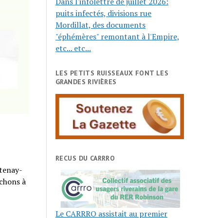
Dans l'infolettre de juillet 2026:
puits infectés, divisions rue
Mordillat, des documents
"éphémères" remontant à l'Empire,
etc... etc...
LES PETITS RUISSEAUX FONT LES
GRANDES RIVIÈRES
RECUS DU CARRRO
âtenay-
achons à
Le CARRRO assistait au premier