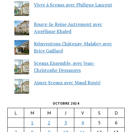
Vivre à Sceaux avec Philippe Laurent
Bourg-la-Reine Autrement avec
Angélique Khaled
Réinventons Châtenay-Malabry avec
Brice Gaillard
Sceaux Ensemble, avec Jean-
Christophe Dessanges
Aimer Sceaux avec Maud Bonté
OCTOBRE 2024
L
M
M
J
V
S
D
1
2
3
4
5
6