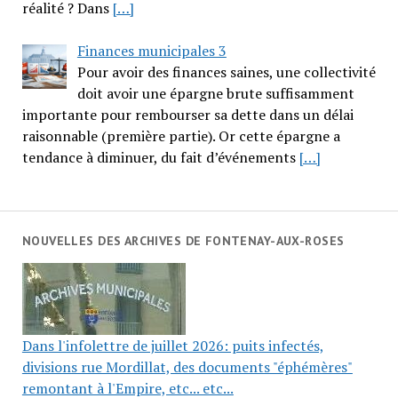
réalité ? Dans
[…]
Finances municipales 3
Pour avoir des finances saines, une collectivité
doit avoir une épargne brute suffisamment
importante pour rembourser sa dette dans un délai
raisonnable (première partie). Or cette épargne a
tendance à diminuer, du fait d’événements
[…]
NOUVELLES DES ARCHIVES DE FONTENAY-AUX-ROSES
Dans l'infolettre de juillet 2026: puits infectés,
divisions rue Mordillat, des documents "éphémères"
remontant à l'Empire, etc... etc...