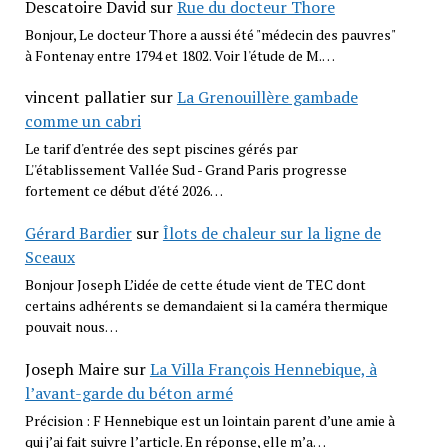
Descatoire David
sur
Rue du docteur Thore
Bonjour, Le docteur Thore a aussi été "médecin des pauvres"
à Fontenay entre 1794 et 1802. Voir l'étude de M.…
vincent pallatier
sur
La Grenouillère gambade
comme un cabri
Le tarif d'entrée des sept piscines gérés par
L''établissement Vallée Sud - Grand Paris progresse
fortement ce début d'été 2026…
Gérard Bardier
sur
Îlots de chaleur sur la ligne de
Sceaux
Bonjour Joseph L’idée de cette étude vient de TEC dont
certains adhérents se demandaient si la caméra thermique
pouvait nous…
Joseph Maire
sur
La Villa François Hennebique, à
l’avant-garde du béton armé
Précision : F Hennebique est un lointain parent d’une amie à
qui j’ai fait suivre l’article. En réponse, elle m’a…