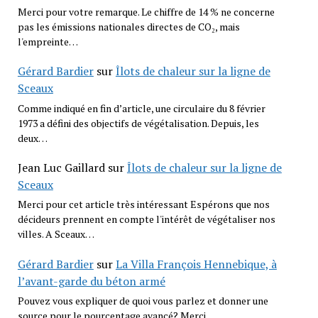
Merci pour votre remarque. Le chiffre de 14 % ne concerne
pas les émissions nationales directes de CO₂, mais
l'empreinte…
Gérard Bardier
sur
Îlots de chaleur sur la ligne de
Sceaux
Comme indiqué en fin d’article, une circulaire du 8 février
1973 a défini des objectifs de végétalisation. Depuis, les
deux…
Jean Luc Gaillard
sur
Îlots de chaleur sur la ligne de
Sceaux
Merci pour cet article très intéressant Espérons que nos
décideurs prennent en compte l'intérêt de végétaliser nos
villes. A Sceaux…
Gérard Bardier
sur
La Villa François Hennebique, à
l’avant-garde du béton armé
Pouvez vous expliquer de quoi vous parlez et donner une
source pour le pourcentage avancé? Merci