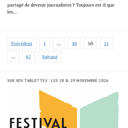
partagé de devenir journalistes ? Toujours est-il que
les…
Navigation
Précédent
1
…
49
50
51
des
articles
…
67
Suivant
SUR VOS TABLETTES : LES 28 & 29 NOVEMBRE 2026