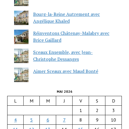
Bourg-la-Reine Autrement avec
Angélique Khaled
Réinventons Châtenay-Malabry avec
Brice Gaillard
Sceaux Ensemble, avec Jean-
Christophe Dessanges
Aimer Sceaux avec Maud Bonté
MAI 2026
L
M
M
J
V
S
D
1
2
3
4
5
6
7
8
9
10