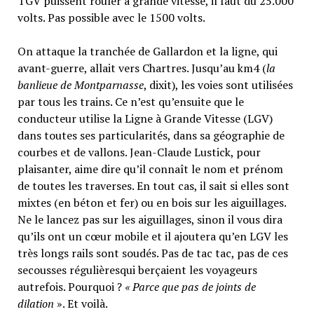
TGV puissent rouler à grande vitesse, il faut du 25.000
volts. Pas possible avec le 1500 volts.
On attaque la tranchée de Gallardon et la ligne, qui
avant-guerre, allait vers Chartres. Jusqu’au km4 (
la
banlieue de Montparnasse
, dixit), les voies sont utilisées
par tous les trains. Ce n’est qu’ensuite que le
conducteur utilise la Ligne à Grande Vitesse (LGV)
dans toutes ses particularités, dans sa géographie de
courbes et de vallons. Jean-Claude Lustick, pour
plaisanter, aime dire qu’il connaît le nom et prénom
de toutes les traverses. En tout cas, il sait si elles sont
mixtes (en béton et fer) ou en bois sur les aiguillages.
Ne le lancez pas sur les aiguillages, sinon il vous dira
qu’ils ont un cœur mobile et il ajoutera qu’en LGV les
très longs rails sont soudés. Pas de tac tac, pas de ces
secousses régulièresqui berçaient les voyageurs
autrefois. Pourquoi ?
« Parce que pas de joints de
dilation
». Et voilà.