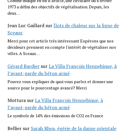
Comme indiqué en fin d’article, une circulaire du 8 février
1973 a défini des objectifs de végétalisation. Depuis, les
deux…
Jean Luc Gaillard
sur
Îlots de chaleur sur la ligne de
Sceaux
Merci pour cet article très intéressant Espérons que nos
décideurs prennent en compte l'intérêt de végétaliser nos
villes. A Sceaux…
Gérard Bardier
sur
La Villa François Hennebique, à
l’avant-garde du béton armé
Pouvez vous expliquer de quoi vous parlez et donner une
source pour le pourcentage avancé? Merci
Mottura
sur
La Villa François Hennebique, à
l’avant-garde du béton armé
Le symbole de 14% des émissions de CO2 en France
Bellier
sur
Sarah Rhea, égérie de la danse orientale