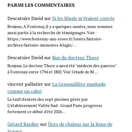
PARMI LES COMMENTAIRES
Descatoire David
sur
Si les Blagis m’étaient contés
Bonjour, A Fontenay, il y a quelques années, nous sommes
aussi partis à la recherche de témoignages. Voir :
https://www.fontenay-aux-roses.fr/loisirs/histoire-
archives/histoire-memoires-blagis/…
Descatoire David
sur
Rue du docteur Thore
Bonjour, Le docteur Thore a aussi été "médecin des pauvres"
à Fontenay entre 1794 et 1802. Voir l'étude de M.…
vincent pallatier
sur
La Grenouillère gambade
comme un cabri
Le tarif d'entrée des sept piscines gérés par
L''établissement Vallée Sud - Grand Paris progresse
fortement ce début d'été 2026…
Gérard Bardier
sur
Îlots de chaleur sur la ligne de
Sceaux