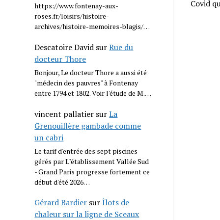
Covid qu
https://www.fontenay-aux-
roses.fr/loisirs/histoire-
archives/histoire-memoires-blagis/…
Descatoire David
sur
Rue du
docteur Thore
Bonjour, Le docteur Thore a aussi été
"médecin des pauvres" à Fontenay
entre 1794 et 1802. Voir l'étude de M.…
vincent pallatier
sur
La
Grenouillère gambade comme
un cabri
Le tarif d'entrée des sept piscines
gérés par L''établissement Vallée Sud
- Grand Paris progresse fortement ce
début d'été 2026…
Gérard Bardier
sur
Îlots de
chaleur sur la ligne de Sceaux