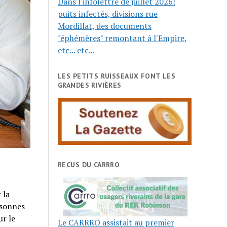
Dans l'infolettre de juillet 2026:
puits infectés, divisions rue
Mordillat, des documents
"éphémères" remontant à l'Empire,
etc... etc...
LES PETITS RUISSEAUX FONT LES
GRANDES RIVIÈRES
RECUS DU CARRRO
 la
rsonnes
ur le
Le CARRRO assistait au premier