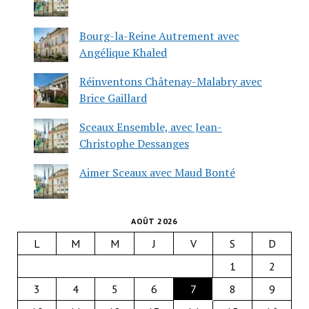
Bourg-la-Reine Autrement avec
Angélique Khaled
Réinventons Châtenay-Malabry avec
Brice Gaillard
Sceaux Ensemble, avec Jean-
Christophe Dessanges
Aimer Sceaux avec Maud Bonté
AOÛT 2026
L
M
M
J
V
S
D
1
2
3
4
5
6
7
8
9