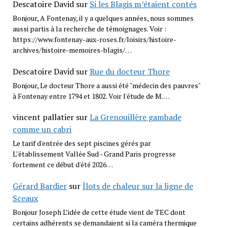
Descatoire David
sur
Si les Blagis m’étaient contés
Bonjour, A Fontenay, il y a quelques années, nous sommes
aussi partis à la recherche de témoignages. Voir :
https://www.fontenay-aux-roses.fr/loisirs/histoire-
archives/histoire-memoires-blagis/…
Descatoire David
sur
Rue du docteur Thore
Bonjour, Le docteur Thore a aussi été "médecin des pauvres"
à Fontenay entre 1794 et 1802. Voir l'étude de M.…
vincent pallatier
sur
La Grenouillère gambade
comme un cabri
Le tarif d'entrée des sept piscines gérés par
L''établissement Vallée Sud - Grand Paris progresse
fortement ce début d'été 2026…
Gérard Bardier
sur
Îlots de chaleur sur la ligne de
Sceaux
Bonjour Joseph L’idée de cette étude vient de TEC dont
certains adhérents se demandaient si la caméra thermique