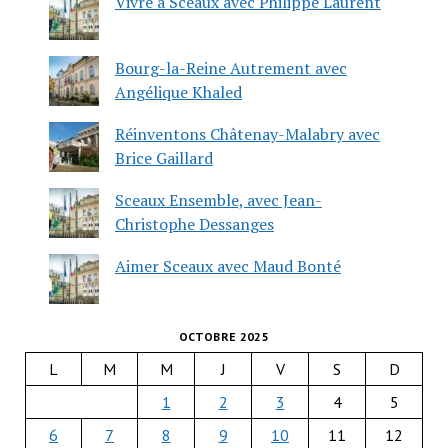
Vivre à Sceaux avec Philippe Laurent
Bourg-la-Reine Autrement avec
Angélique Khaled
Réinventons Châtenay-Malabry avec
Brice Gaillard
Sceaux Ensemble, avec Jean-
Christophe Dessanges
Aimer Sceaux avec Maud Bonté
OCTOBRE 2025
L
M
M
J
V
S
D
1
2
3
4
5
6
7
8
9
10
11
12